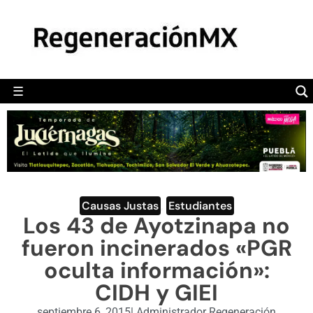
MÉXICO
POLÍTICA
MUNDO
☰
RegeneraciónMX
Sitio de noticias libre e independiente
CAMALEÓN
OPINIÓN
DEPORTES
ENGLISH SECTION
Causas Justas
,
Estudiantes
Los 43 de Ayotzinapa no
VIDEOS
fueron incinerados «PGR
oculta información»:
CIDH y GIEI
septiembre 6, 2015
|
Administrador Regeneración