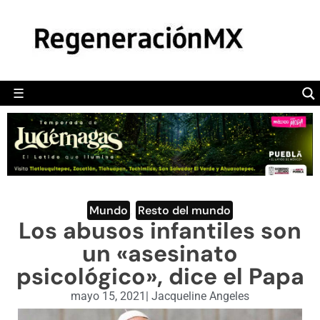
MÉXICO
POLÍTICA
MUNDO
☰
RegeneraciónMX
Sitio de noticias libre e independiente
CAMALEÓN
OPINIÓN
DEPORTES
ENGLISH SECTION
Mundo
,
Resto del mundo
Los abusos infantiles son
VIDEOS
un «asesinato
psicológico», dice el Papa
mayo 15, 2021
|
Jacqueline Angeles