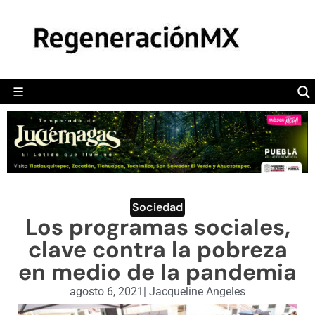
MÉXICO
POLÍTICA
MUNDO
☰
RegeneraciónMX
Sitio de noticias libre e independiente
CAMALEÓN
OPINIÓN
DEPORTES
ENGLISH SECTION
Sociedad
Los programas sociales,
VIDEOS
clave contra la pobreza
en medio de la pandemia
agosto 6, 2021
|
Jacqueline Angeles