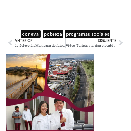
coneval
,
pobreza
,
programas sociales
ANTERIOR
SIGUIENTE
La Selección Mexicana de futbol gana medalla de bronce
Video: Turista aterriza en cableado tras romperse su paracaídas en Puerto Vallarta