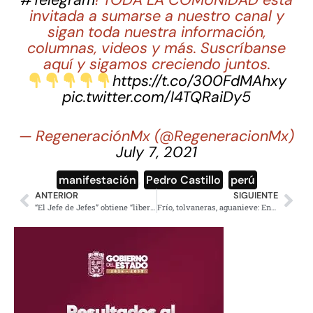
invitada a sumarse a nuestro canal y
sigan toda nuestra información,
columnas, videos y más. Suscríbanse
aquí y sigamos creciendo juntos.
https://t.co/300FdMAhxy
pic.twitter.com/I4TQRaiDy5
— RegeneraciónMx (@RegeneracionMx)
July 7, 2021
manifestación
,
Pedro Castillo
,
perú
ANTERIOR
SIGUIENTE
“El Jefe de Jefes” obtiene “libertad virtual”; abre su cuenta de Twitter
Frío, tolvaneras, aguanieve: Entra frente 16 y segunda tormenta invernal