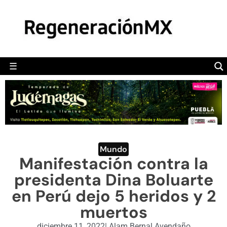
MÉXICO
POLÍTICA
MUNDO
☰
RegeneraciónMX
Sitio de noticias libre e independiente
CAMALEÓN
OPINIÓN
DEPORTES
ENGLISH SECTION
Mundo
Manifestación contra la
VIDEOS
presidenta Dina Boluarte
en Perú dejo 5 heridos y 2
muertos
diciembre 11, 2022
|
Alam Bernal Avendaño