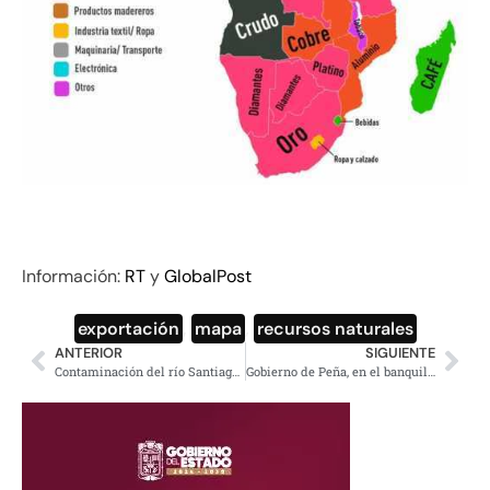
Información:
RT
y
GlobalPost
exportación
,
mapa
,
recursos naturales
ANTERIOR
SIGUIENTE
Contaminación del río Santiago ha ocasionado 479 muertes y centenas de enfermos, alerta AMLO
Gobierno de Peña, en el banquillo del Vaticano