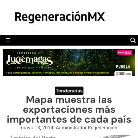
MÉXICO
POLÍTICA
MUNDO
☰
RegeneraciónMX
Sitio de noticias libre e independiente
CAMALEÓN
OPINIÓN
DEPORTES
ENGLISH SECTION
Tendencias
Mapa muestra las
VIDEOS
exportaciones más
importantes de cada país
mayo 18, 2014
|
Administrador Regeneración