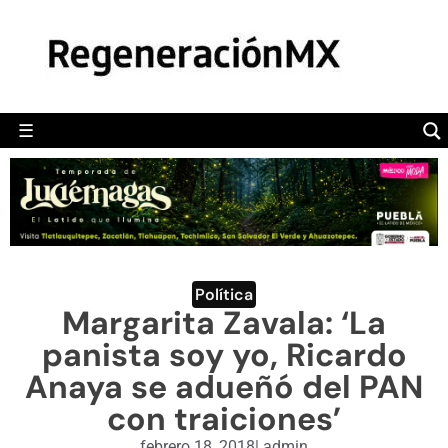
MÉXICO
POLÍTICA
MUNDO
☰
RegeneraciónMX
Sitio de noticias libre e independiente
CAMALEÓN
OPINIÓN
DEPORTES
ENGLISH SECTION
Política
Margarita Zavala: ‘La
VIDEOS
panista soy yo, Ricardo
Anaya se adueñó del PAN
con traiciones’
febrero 18, 2018
|
admin