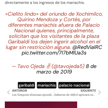
directamente a los ingresos de los mariachis.
«Cielito lindo» del oriundo de Xochimilco,
Quirino Mendoza y Cortés, por
diferentes mariachis afuera de Palacio
Nacional quienes, principalmente,
solicitan que los visitantes de la plaza
Garibaldi los dejen ingerir alcohol en el
lugar sin restricción alguna.
@RedVialRC
pic.twitter.com/7I7bMIUa3s
— Tavo Ojeda ✌ (@tavojeda5)
8 de
marzo de 2019
garibaldi
,
mariachis
,
palacio nacional
ANTERIOR
SIGUIENTE
Los Simpson eliminan episodio con Michael Jackson; por documental sobre abuso
Gobierno de AMLO aplicará subsidio a gasolina magna