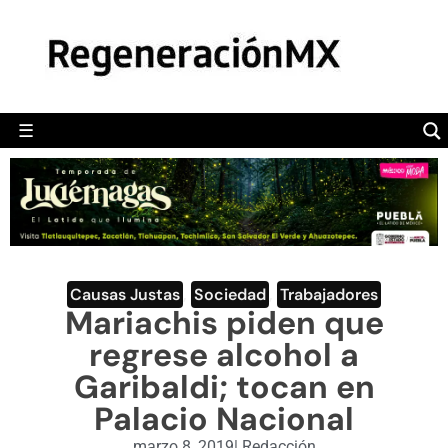
MÉXICO
POLÍTICA
MUNDO
☰
RegeneraciónMX
Sitio de noticias libre e independiente
CAMALEÓN
OPINIÓN
DEPORTES
ENGLISH SECTION
Causas Justas
,
Sociedad
,
Trabajadores
Mariachis piden que
VIDEOS
regrese alcohol a
Garibaldi; tocan en
Palacio Nacional
marzo 8, 2019
|
Redacción