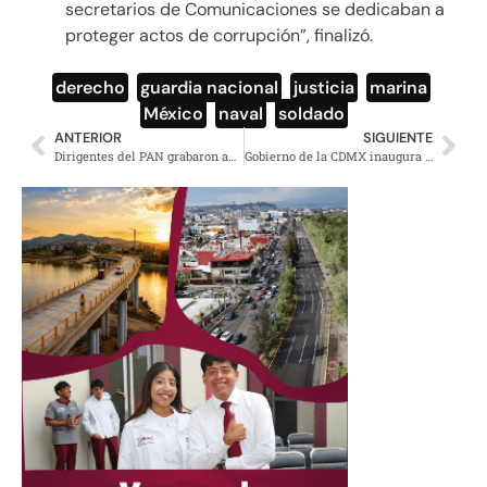
secretarios de Comunicaciones se dedicaban a
proteger actos de corrupción”, finalizó.
derecho
,
guardia nacional
,
justicia
,
marina
,
México
,
naval
,
soldado
ANTERIOR
SIGUIENTE
Dirigentes del PAN grabaron audios para señalar a Miroslava Breach
Gobierno de la CDMX inaugura puente vehicular en Iztapalapa