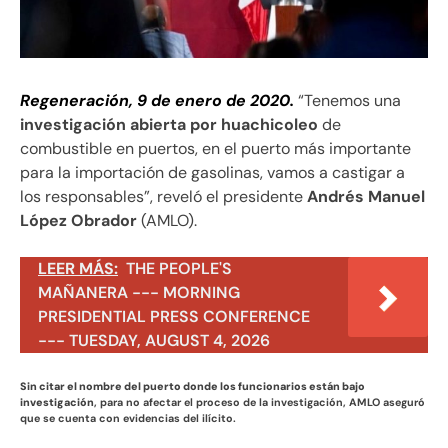
Regeneración, 9 de enero de 2020.
“Tenemos una
investigación abierta por huachicoleo
de
combustible en puertos, en el puerto más importante
para la importación de gasolinas, vamos a castigar a
los responsables”, reveló el presidente
Andrés Manuel
López Obrador
(AMLO).
LEER MÁS:
THE PEOPLE'S
MAÑANERA --- MORNING
PRESIDENTIAL PRESS CONFERENCE
--- TUESDAY, AUGUST 4, 2026
Sin citar el nombre del puerto donde los funcionarios están bajo
investigación
, para no afectar el proceso de la investigación, AMLO aseguró
que se cuenta con evidencias del ilícito.