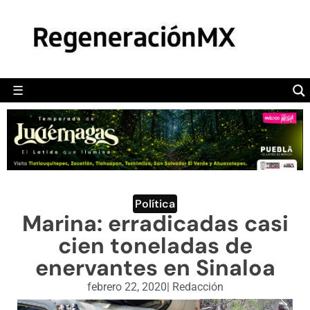
MÉXICO
POLÍTICA
MUNDO
☰
RegeneraciónMX
Sitio de noticias libre e independiente
CAMALEÓN
OPINIÓN
DEPORTES
ENGLISH SECTION
Política
Marina: erradicadas casi
VIDEOS
cien toneladas de
enervantes en Sinaloa
febrero 22, 2020
|
Redacción