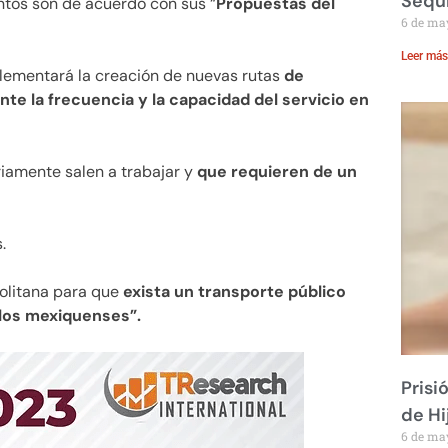
Sequ
ntos son de acuerdo con sus “
Propuestas del
6 de ma
Leer más
plementará la creación de nuevas rutas
de
nte la frecuencia y la capacidad del servicio en
iamente salen a trabajar y
que requieren de un
.
olitana para que
exista un transporte público
 los mexiquenses”.
Prisi
de Hi
6 de ma