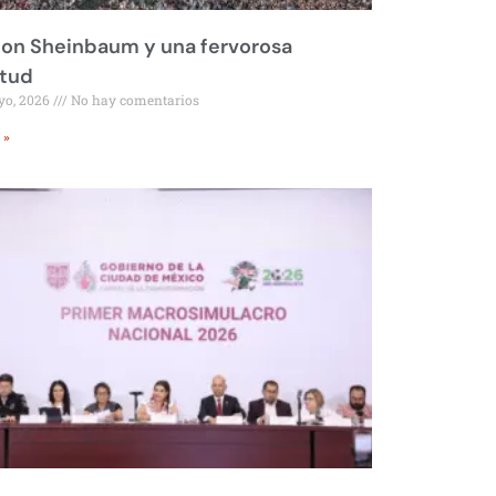
on Sheinbaum y una fervorosa
itud
yo, 2026
No hay comentarios
 »