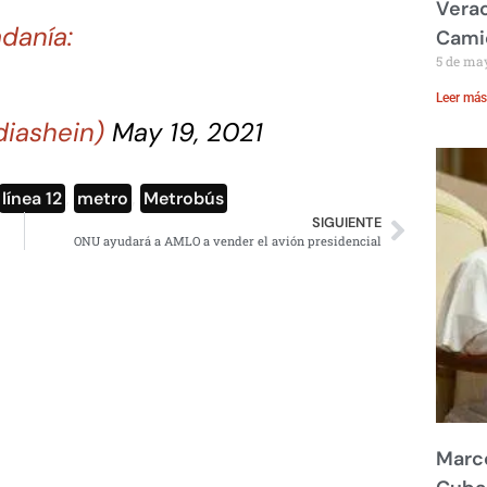
Verac
danía:
Cami
5 de ma
Leer más
diashein)
May 19, 2021
línea 12
,
metro
,
Metrobús
SIGUIENTE
ONU ayudará a AMLO a vender el avión presidencial
Marco