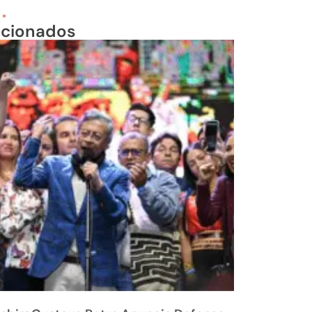
 »
acionados