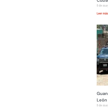
Cuba
5 de ma
Leer más
Guana
León
5 de ma