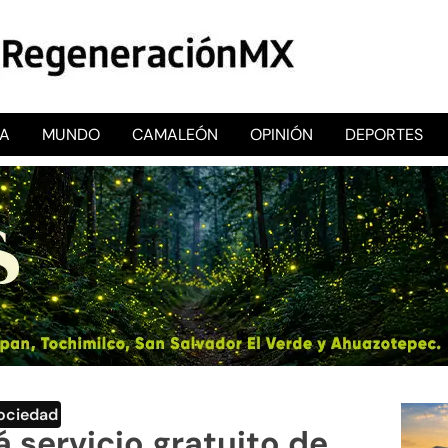
CA
MUNDO
CAMALEÓN
OPINIÓN
DEPORTES
RegeneraciónMX
Sitio de noticias libre e independiente
ociedad
 servicio gratuito de