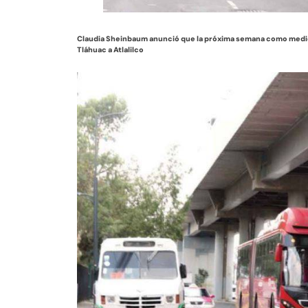
Claudia Sheinbaum anunció que la próxima semana como medid
Tláhuac a Atlalilco