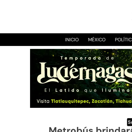
INICIO
MÉXICO
POLÍTI
S
Metrobús brindará