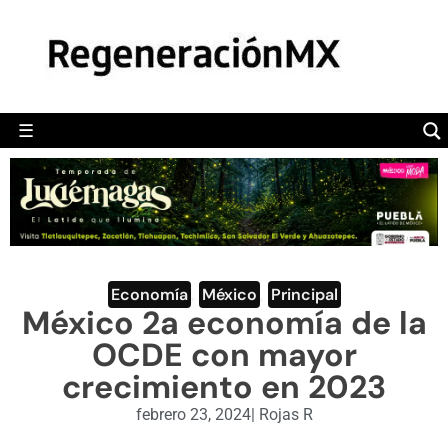
MÉXICO
POLÍTICA
MUNDO
☰
RegeneraciónMX
Sitio de noticias libre e independiente
CAMALEÓN
OPINIÓN
DEPORTES
ENGLISH SECTION
Economía
,
México
,
Principal
México 2a economía de la
VIDEOS
OCDE con mayor
crecimiento en 2023
febrero 23, 2024
|
Rojas R