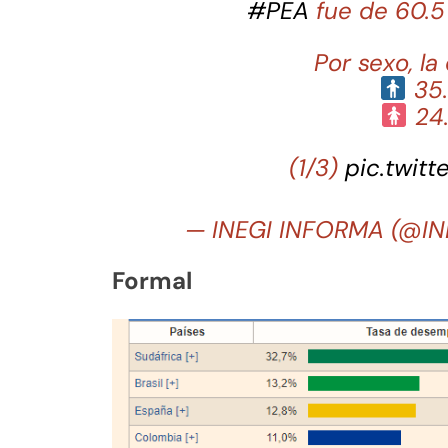
#PEA
fue de 60.5
Por sexo, la
35.
24.
(1/3)
pic.twit
— INEGI INFORMA (@I
Formal