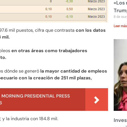
«Los
Trump
8 de ma
Leer más
97.6 mil puestos, cifra que contrasta
con los datos
 mil.
mpleos
en otras áreas como trabajadores
to.
res dónde se generó
la mayor cantidad de empleos
ecuario con la creación de 251 mil plazas,
 MORNING PRESIDENTIAL PRESS
6
 y la industria con 184.8 mil.
Inves