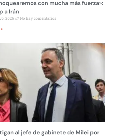
 noquearemos con mucha más fuerza»:
 a Irán
yo, 2026
No hay comentarios
 »
tigan al jefe de gabinete de Milei por