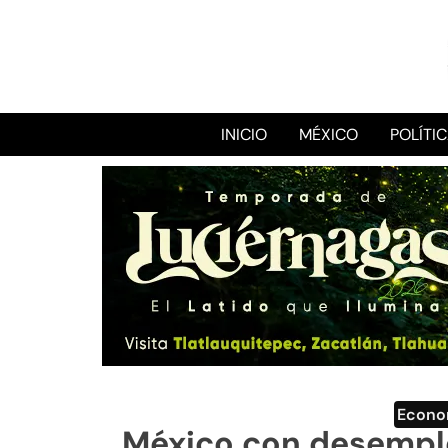
INICIO
MÉXICO
POLÍTI
Econo
México con desempl