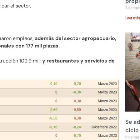
prop
car el sector.
8 de ma
Leer más
rearon empleos,
además del sector agropecuario,
nales con 177 mil plazas.
trucción 109.9 mil;
y restaurantes y servicios de
Se ad
ciclo
8 de ma