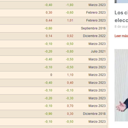
Los c
elecc
8 de ma
Leer más