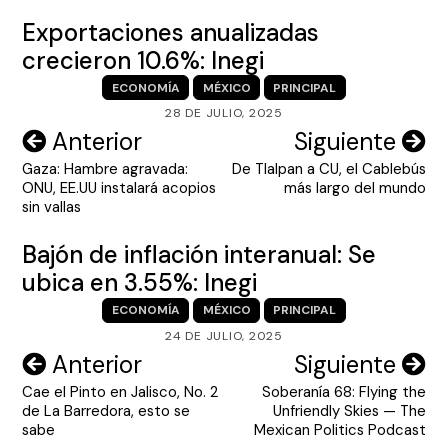
Exportaciones anualizadas
crecieron 10.6%: Inegi
ECONOMÍA
MÉXICO
PRINCIPAL
28 DE JULIO, 2025
Navegación
Anterior
Siguiente
Gaza: Hambre agravada:
De Tlalpan a CU, el Cablebús
de
ONU, EE.UU instalará acopios
más largo del mundo
entradas
sin vallas
Bajón de inflación interanual: Se
ubica en 3.55%: Inegi
ECONOMÍA
MÉXICO
PRINCIPAL
24 DE JULIO, 2025
Navegación
Anterior
Siguiente
Cae el Pinto en Jalisco, No. 2
Soberanía 68: Flying the
de
de La Barredora, esto se
Unfriendly Skies — The
entradas
sabe
Mexican Politics Podcast