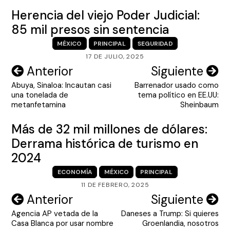
Herencia del viejo Poder Judicial:
85 mil presos sin sentencia
MÉXICO
PRINCIPAL
SEGURIDAD
17 DE JULIO, 2025
Navegación
Anterior
Siguiente
Abuya, Sinaloa: Incautan casi
Barrenador usado como
de
una tonelada de
tema político en EE.UU:
entradas
metanfetamina
Sheinbaum
Más de 32 mil millones de dólares:
Derrama histórica de turismo en
2024
ECONOMÍA
MÉXICO
PRINCIPAL
11 DE FEBRERO, 2025
Navegación
Anterior
Siguiente
Agencia AP vetada de la
Daneses a Trump: Si quieres
de
Casa Blanca por usar nombre
Groenlandia, nosotros