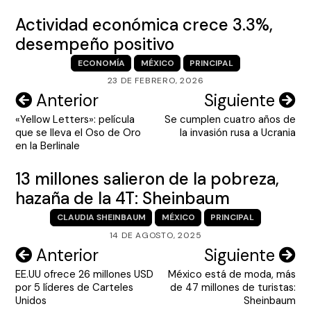
Actividad económica crece 3.3%,
desempeño positivo
ECONOMÍA
MÉXICO
PRINCIPAL
23 DE FEBRERO, 2026
Navegación
Anterior
Siguiente
«Yellow Letters»: película
Se cumplen cuatro años de
de
que se lleva el Oso de Oro
la invasión rusa a Ucrania
entradas
en la Berlinale
13 millones salieron de la pobreza,
hazaña de la 4T: Sheinbaum
CLAUDIA SHEINBAUM
MÉXICO
PRINCIPAL
14 DE AGOSTO, 2025
Navegación
Anterior
Siguiente
EE.UU ofrece 26 millones USD
México está de moda, más
de
por 5 líderes de Carteles
de 47 millones de turistas:
entradas
Unidos
Sheinbaum