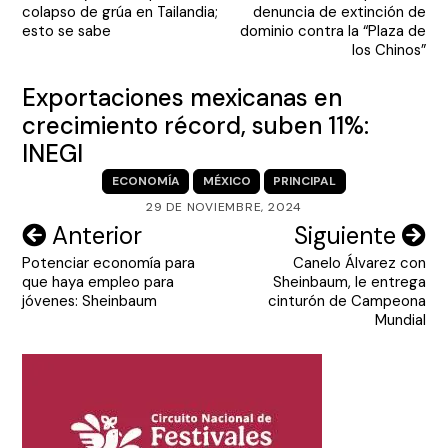
de
colapso de grúa en Tailandia;
denuncia de extinción de
entradas
esto se sabe
dominio contra la “Plaza de
los Chinos”
Exportaciones mexicanas en
crecimiento récord, suben 11%:
INEGI
ECONOMÍA
MÉXICO
PRINCIPAL
29 DE NOVIEMBRE, 2024
Navegación
Anterior
Siguiente
Potenciar economía para
Canelo Álvarez con
de
que haya empleo para
Sheinbaum, le entrega
entradas
jóvenes: Sheinbaum
cinturón de Campeona
Mundial