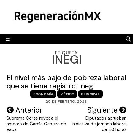
Skip
MÉXICO
to
content
POLÍTICA
MUNDO
☰
RegeneraciónMX
Sitio de noticias libre e independiente
CAMALEÓN
ETIQUETA:
INEGI
OPINIÓN
DEPORTES
El nivel más bajo de pobreza laboral
ENGLISH SECTION
que se tiene registro: Inegi
ECONOMÍA
MÉXICO
PRINCIPAL
VIDEOS
25 DE FEBRERO, 2026
Navegación
Anterior
Siguiente
Suprema Corte revoca el
Diputados aprueban
de
amparo de García Cabeza de
iniciativa de jornada laboral
entradas
Vaca
de 40 horas