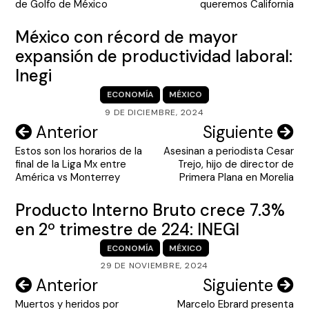
entradas
de Golfo de México
queremos California
México con récord de mayor
expansión de productividad laboral:
Inegi
ECONOMÍA
MÉXICO
9 DE DICIEMBRE, 2024
Navegación
Anterior
Siguiente
Estos son los horarios de la
Asesinan a periodista Cesar
de
final de la Liga Mx entre
Trejo, hijo de director de
entradas
América vs Monterrey
Primera Plana en Morelia
Producto Interno Bruto crece 7.3%
en 2º trimestre de 224: INEGI
ECONOMÍA
MÉXICO
29 DE NOVIEMBRE, 2024
Navegación
Anterior
Siguiente
Muertos y heridos por
Marcelo Ebrard presenta