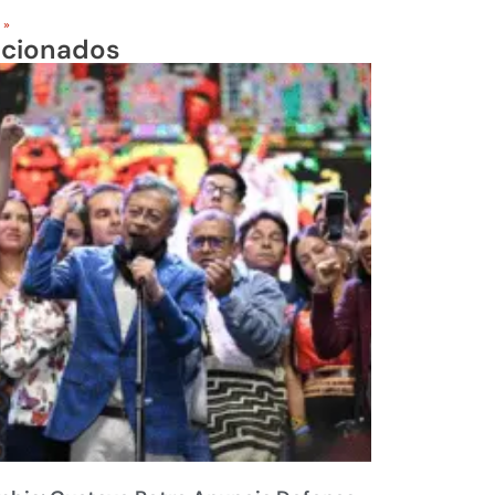
 »
acionados