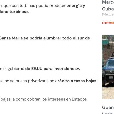
Marco
ra, que con turbinas podría producir
energía y
Cuba
iene turbinas».
5 de ma
Leer más
Santa María se podría alumbrar todo el sur de
n el gobierno
de EE.UU para inversiones».
e no se busca privatizar sino c
rédito a tasas bajas
as bajas, a como cobran los intereses en Estados
Guana