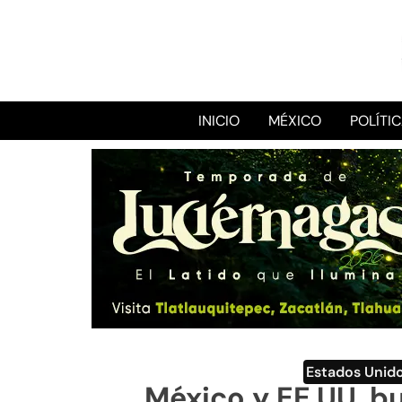
INICIO
MÉXICO
POLÍTI
Estados Unid
México y EE.UU. b