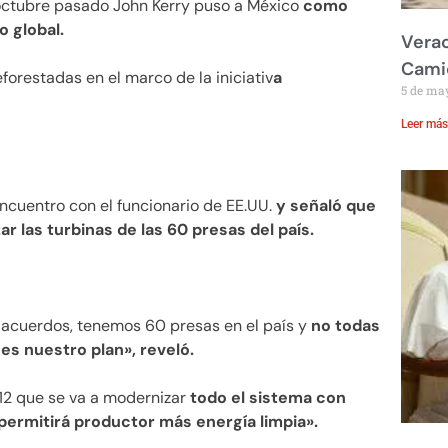
octubre pasado John Kerry puso a México
como
o global.
Verac
Cami
eforestadas en el marco de la iniciativ
a
5 de ma
Leer más
encuentro con el funcionario de EE.UU.
y señaló que
r las turbinas de las 60 presas del país.
 acuerdos, tenemos 60 presas en el país y
no todas
es nuestro plan», reveló.
12 que se va a modernizar
todo el sistema con
ermitirá productor más energía limpia».