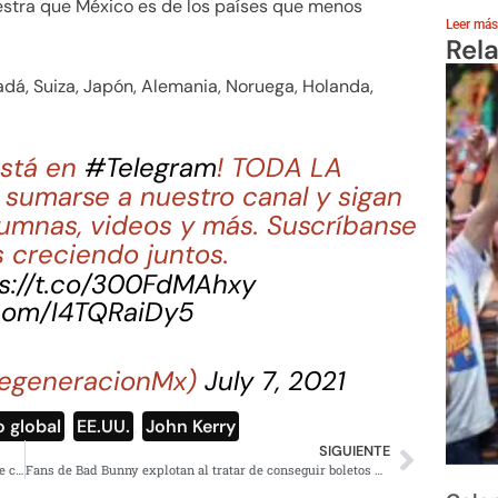
stra que México es de los países que menos
Leer más
Rel
dá, Suiza, Japón, Alemania, Noruega, Holanda,
stá en
#Telegram
! TODA LA
sumarse a nuestro canal y sigan
lumnas, videos y más. Suscríbanse
 creciendo juntos.
s://t.co/300FdMAhxy
.com/I4TQRaiDy5
egeneracionMx)
July 7, 2021
 global
,
EE.UU.
,
John Kerry
SIGUIENTE
AMLO opina que hay una crisis mundial en los medios de comunicación
Fans de Bad Bunny explotan al tratar de conseguir boletos por internet; abren nueva fecha