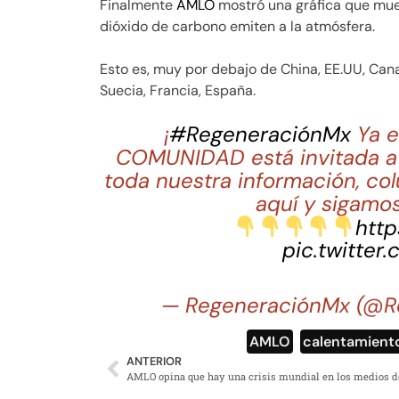
Finalmente
AMLO
mostró una gráfica que mue
dióxido de carbono emiten a la atmósfera.
Esto es, muy por debajo de China, EE.UU, Cana
Suecia, Francia, España.
¡
#RegeneraciónMx
Ya e
COMUNIDAD está invitada a 
toda nuestra información, co
aquí y sigamos
http
pic.twitter
— RegeneraciónMx (@R
AMLO
,
calentamiento
ANTERIOR