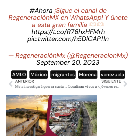
#Ahora
¡Sigue el canal de
RegeneraciónMX en WhatsApp! Y únete
a esta gran familia
https://t.co/R76hxHFMrh
pic.twitter.com/h5DlCAP11n
— RegeneraciónMx (@RegeneracionMx)
September 20, 2023
AMLO
,
México
,
migrantes
,
Morena
,
venezuela
ANTERIOR
SIGUIENTE
Meta investigará guerra sucia contra Morena: Mario Delgado
Localizan vivos a 4 jóvenes reportados como desaparecidos en Mexicali