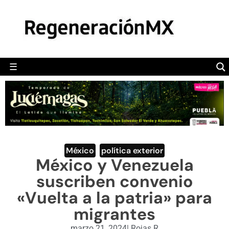
MÉXICO
POLÍTICA
MUNDO
☰
RegeneraciónMX
Sitio de noticias libre e independiente
CAMALEÓN
OPINIÓN
DEPORTES
ENGLISH SECTION
México
,
política exterior
México y Venezuela
VIDEOS
suscriben convenio
«Vuelta a la patria» para
migrantes
marzo 21, 2024
|
Rojas R