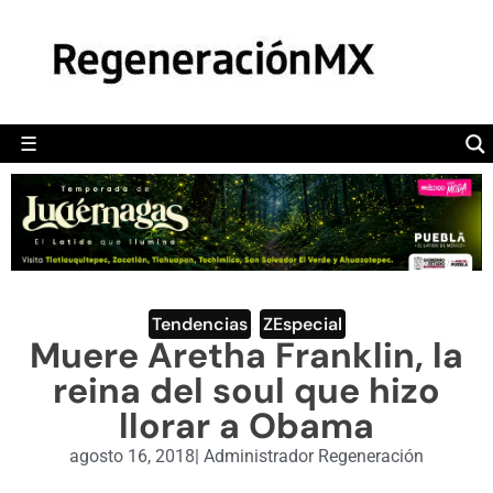
MÉXICO
POLÍTICA
MUNDO
☰
RegeneraciónMX
Sitio de noticias libre e independiente
CAMALEÓN
OPINIÓN
DEPORTES
ENGLISH SECTION
Tendencias
,
ZEspecial
Muere Aretha Franklin, la
VIDEOS
reina del soul que hizo
llorar a Obama
agosto 16, 2018
|
Administrador Regeneración