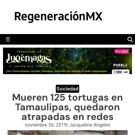
MÉXICO
POLÍTICA
MUNDO
☰
RegeneraciónMX
Sitio de noticias libre e independiente
CAMALEÓN
OPINIÓN
DEPORTES
ENGLISH SECTION
Sociedad
Mueren 125 tortugas en
VIDEOS
Tamaulipas, quedaron
atrapadas en redes
noviembre 30, 2019
|
Jacqueline Angeles