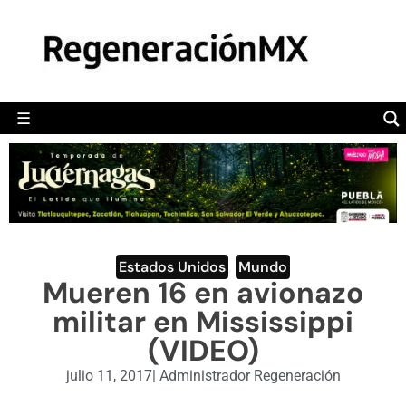
MÉXICO
POLÍTICA
MUNDO
☰
RegeneraciónMX
Sitio de noticias libre e independiente
CAMALEÓN
OPINIÓN
DEPORTES
ENGLISH SECTION
Estados Unidos
,
Mundo
Mueren 16 en avionazo
VIDEOS
militar en Mississippi
(VIDEO)
julio 11, 2017
|
Administrador Regeneración