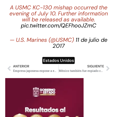
A USMC KC-130 mishap occurred the
evening of July 10. Further information
will be released as available.
pic.twitter.com/QEFhooJZmC
— U.S. Marines (@USMC)
11 de julio de
2017
Estados Unidos
ANTERIOR
SIGUIENTE
Empresa japonesa expone a empleados a sustancias tóxicas en Zacatecas
México también fue espiado con Chrysaor, un software para Android parecido a Pegasus