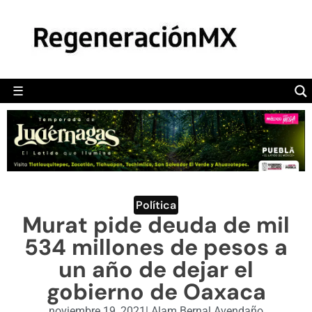
MÉXICO
POLÍTICA
MUNDO
☰
RegeneraciónMX
Sitio de noticias libre e independiente
CAMALEÓN
OPINIÓN
DEPORTES
ENGLISH SECTION
Política
Murat pide deuda de mil
VIDEOS
534 millones de pesos a
un año de dejar el
gobierno de Oaxaca
noviembre 19, 2021
|
Alam Bernal Avendaño