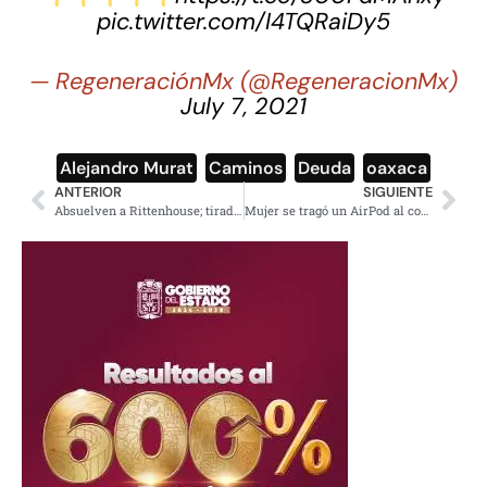
pic.twitter.com/I4TQRaiDy5
— RegeneraciónMx (@RegeneracionMx)
July 7, 2021
Alejandro Murat
,
Caminos
,
Deuda
,
oaxaca
ANTERIOR
SIGUIENTE
Absuelven a Rittenhouse; tirador derechista que mató a 2 en Wisconsin
Mujer se tragó un AirPod al confundirlo con una pastilla de ibuprofeno