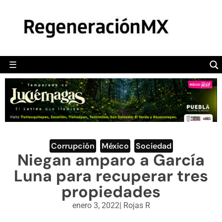
MÉXICO
POLÍTICA
MUNDO
☰
RegeneraciónMX
Sitio de noticias libre e independiente
CAMALEÓN
OPINIÓN
DEPORTES
ENGLISH SECTION
Corrupción
,
México
,
Sociedad
Niegan amparo a García
VIDEOS
Luna para recuperar tres
propiedades
enero 3, 2022
|
Rojas R