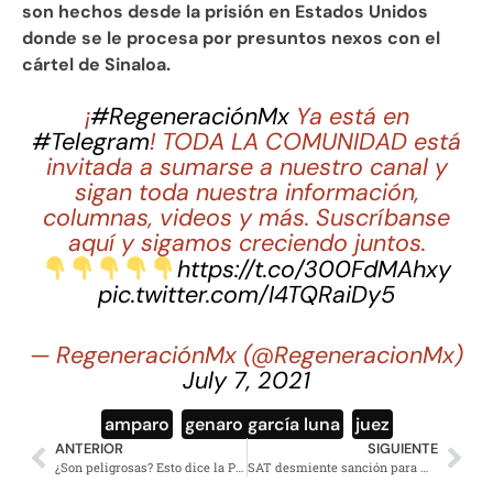
son hechos desde la prisión en Estados Unidos
donde se le procesa por presuntos nexos con el
cártel de Sinaloa.
¡
#RegeneraciónMx
Ya está en
#Telegram
! TODA LA COMUNIDAD está
invitada a sumarse a nuestro canal y
sigan toda nuestra información,
columnas, videos y más. Suscríbanse
aquí y sigamos creciendo juntos.
https://t.co/300FdMAhxy
pic.twitter.com/I4TQRaiDy5
— RegeneraciónMx (@RegeneracionMx)
July 7, 2021
amparo
,
genaro garcía luna
,
juez
ANTERIOR
SIGUIENTE
¿Son peligrosas? Esto dice la Profeco sobre las freidoras de aire
SAT desmiente sanción para mayores de 18 que no se inscriban al RFC