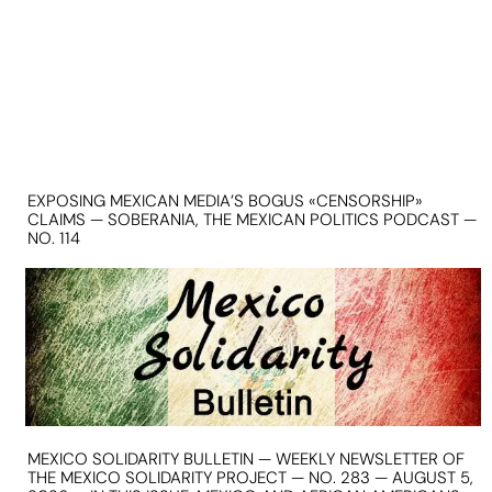
EXPOSING MEXICAN MEDIA’S BOGUS «CENSORSHIP»
CLAIMS — SOBERANIA, THE MEXICAN POLITICS PODCAST —
NO. 114
MEXICO SOLIDARITY BULLETIN — WEEKLY NEWSLETTER OF
THE MEXICO SOLIDARITY PROJECT — NO. 283 — AUGUST 5,