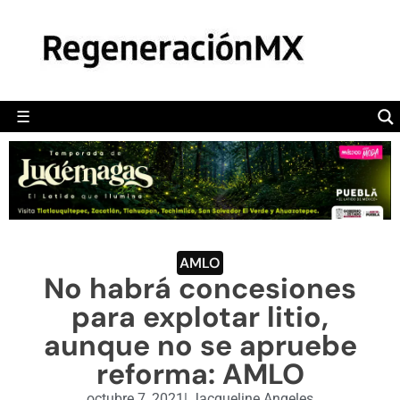
MÉXICO
POLÍTICA
MUNDO
☰
RegeneraciónMX
Sitio de noticias libre e independiente
CAMALEÓN
OPINIÓN
DEPORTES
ENGLISH SECTION
AMLO
No habrá concesiones
VIDEOS
para explotar litio,
aunque no se apruebe
reforma: AMLO
octubre 7, 2021
|
Jacqueline Angeles