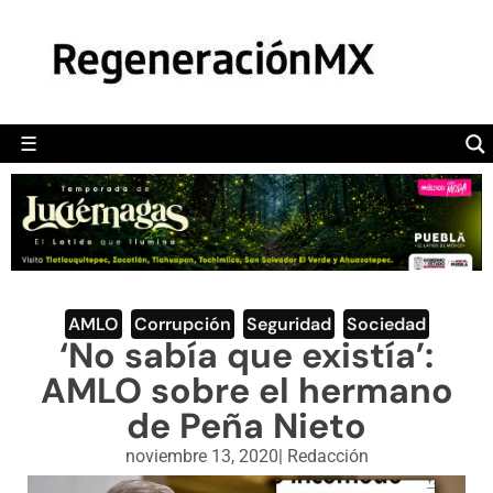
MÉXICO
POLÍTICA
MUNDO
☰
RegeneraciónMX
Sitio de noticias libre e independiente
CAMALEÓN
OPINIÓN
DEPORTES
ENGLISH SECTION
AMLO
,
Corrupción
,
Seguridad
,
Sociedad
‘No sabía que existía’:
VIDEOS
AMLO sobre el hermano
de Peña Nieto
noviembre 13, 2020
|
Redacción