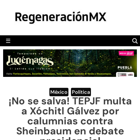
MÉXICO
POLÍTICA
MUNDO
☰
RegeneraciónMX
Sitio de noticias libre e independiente
CAMALEÓN
OPINIÓN
DEPORTES
ENGLISH SECTION
México
,
Política
¡No se salva! TEPJF multa
VIDEOS
a Xóchitl Gálvez por
calumnias contra
Sheinbaum en debate