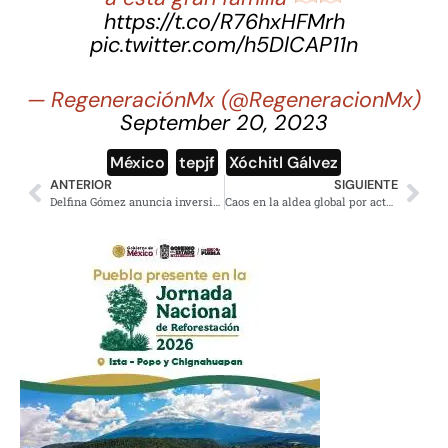
https://t.co/R76hxHFMrh
pic.twitter.com/h5DlCAP11n
— RegeneraciónMx (@RegeneracionMx)
September 20, 2023
México
,
tepjf
,
Xóchitl Gálvez
ANTERIOR
SIGUIENTE
Delfina Gómez anuncia inversión de 43.8 mdp para proyectos en favor de los mexiquenses
Caos en la aldea global por actualización de Microsoft, esto se sabe