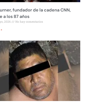
urner, fundador de la cadena CNN,
 a los 87 años
yo, 2026
No hay comentarios
 »