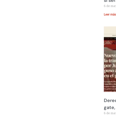
si se
6 de ma
Leer más
Derec
gate,
6 de ma