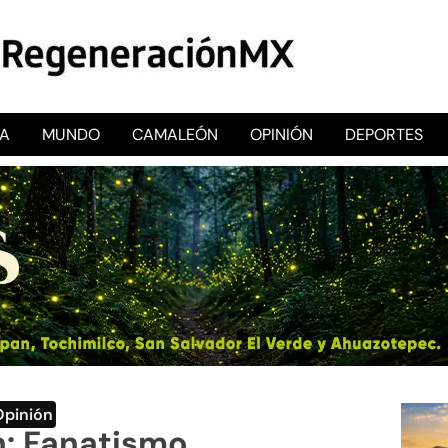
CA
MUNDO
CAMALEÓN
OPINIÓN
DEPORTES
RegeneraciónMX
Sitio de noticias libre e independiente
Opinión
: Fanatismo