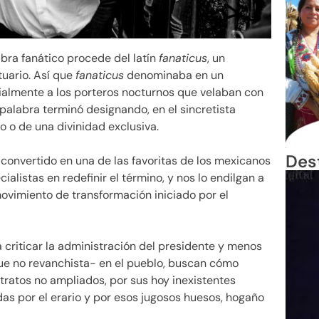
abra fanático procede del latín
fanaticus
, un
tuario. Así que
fanaticus
denominaba en un
cialmente a los porteros nocturnos que velaban con
a palabra terminó designando, en el sincretista
o o de una divinidad exclusiva.
Des
a convertido en una de las favoritas de los mexicanos
alistas en redefinir el término, y nos lo endilgan a
ovimiento de transformación iniciado por el
criticar la administración del presidente y menos
ue no revanchista- en el pueblo, buscan cómo
ontratos no ampliados, por sus hoy inexistentes
s por el erario y por esos jugosos huesos, hogaño