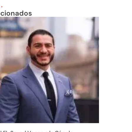
 »
acionados