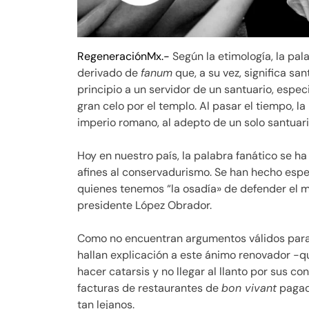
RegeneraciónMx.-
Según la etimología, la pal
derivado de
fanum
que, a su vez, significa san
principio a un servidor de un santuario, espe
gran celo por el templo. Al pasar el tiempo, l
imperio romano, al adepto de un solo santuari
Hoy en nuestro país, la palabra fanático se h
afines al conservadurismo. Se han hecho especi
quienes tenemos “la osadía» de defender el m
presidente López Obrador.
Como no encuentran argumentos válidos para 
hallan explicación a este ánimo renovador -q
hacer catarsis y no llegar al llanto por sus c
facturas de restaurantes de
bon vivant
pagada
tan lejanos.