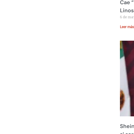
Cae “
Linos
6 de ma
Leer más
Shein