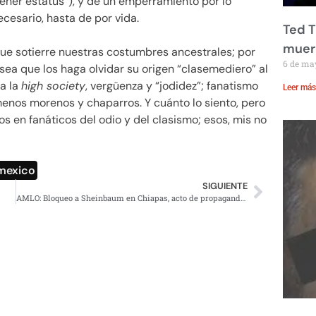
tener estatus”), y de un emperramiento por lo
cesario, hasta de por vida.
Ted T
muere
que sotierre nuestras costumbres ancestrales; por
6 de ma
 sea que los haga olvidar su origen “clasemediero” al
 a la
high society
, vergüenza y “jodidez”; fanatismo
Leer más
menos morenos y chaparros. Y cuánto lo siento, pero
os en fanáticos del odio y del clasismo; esos, mis no
mexico
SIGUIENTE
AMLO: Bloqueo a Sheinbaum en Chiapas, acto de propaganda y montaje