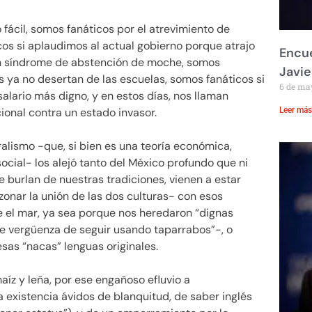
o fácil, somos fanáticos por el atrevimiento de
cos si aplaudimos al actual gobierno porque atrajo
Encue
con síndrome de abstención de moche, somos
Javie
s ya no desertan de las escuelas, somos fanáticos si
6 de ma
alario más digno, y en estos días, nos llaman
ional contra un estado invasor.
Leer más
ralismo -que, si bien es una teoría económica,
cial- los alejó tanto del México profundo que ni
 burlan de nuestras tradiciones, vienen a estar
zonar la unión de las dos culturas- con esos
 el mar, ya sea porque nos heredaron “dignas
ble vergüenza de seguir usando taparrabos”-, o
sas “nacas” lenguas originales.
aíz y leña, por ese engañoso efluvio a
 existencia ávidos de blanquitud, de saber inglés