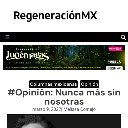
MÉXICO
POLÍTICA
MUNDO
☰
RegeneraciónMX
Sitio de noticias libre e independiente
CAMALEÓN
OPINIÓN
DEPORTES
ENGLISH SECTION
Columnas mexicanas
,
Opinión
#Opinión: Nunca más sin
VIDEOS
nosotras
marzo 9, 2022
|
Melissa Cornejo