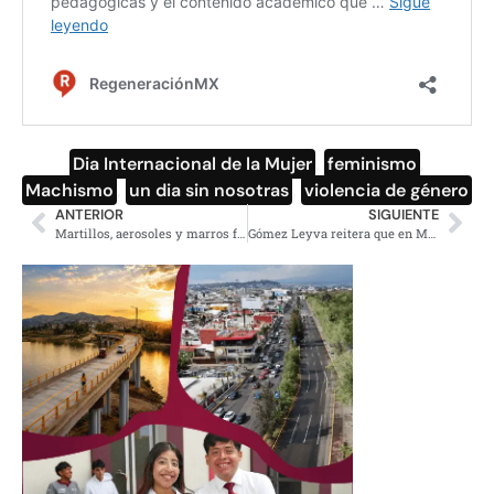
Dia Internacional de la Mujer
,
feminismo
,
Machismo
,
un dia sin nosotras
,
violencia de género
ANTERIOR
SIGUIENTE
Martillos, aerosoles y marros fueron asegurados durante marcha del 8M en la CDMX
Gómez Leyva reitera que en México hay libertad de expresión