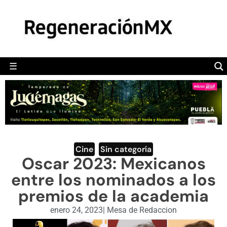
MÉXICO
POLÍTICA
MUNDO
☰
RegeneraciónMX
Sitio de noticias libre e independiente
CAMALEÓN
OPINIÓN
DEPORTES
ENGLISH SECTION
Cine
,
Sin categoría
Oscar 2023: Mexicanos
VIDEOS
entre los nominados a los
premios de la academia
enero 24, 2023
|
Mesa de Redaccion