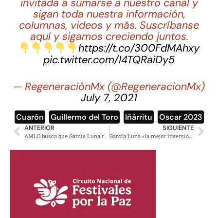
invitada a sumarse a nuestro canal y
sigan toda nuestra información,
columnas, videos y más. Suscríbanse
aquí y sigamos creciendo juntos.
https://t.co/300FdMAhxy
pic.twitter.com/I4TQRaiDy5
— RegeneraciónMx (@RegeneracionMx)
July 7, 2021
Cuarón
,
Guillermo del Toro
,
Iñárritu
,
Oscar 2023
ANTERIOR
SIGUIENTE
AMLO busca que García Luna regrese 700 millones de dólares
García Luna «la mejor inversión» del Cártel de Sinaloa dijo el Grande