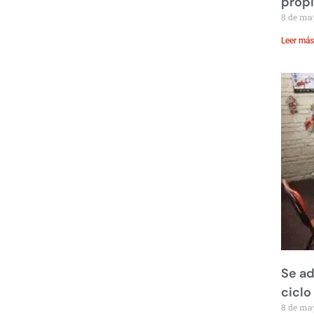
prop
8 de ma
Leer más
Se ad
ciclo
8 de ma