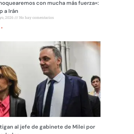
 noquearemos con mucha más fuerza»:
 a Irán
yo, 2026
No hay comentarios
 »
tigan al jefe de gabinete de Milei por