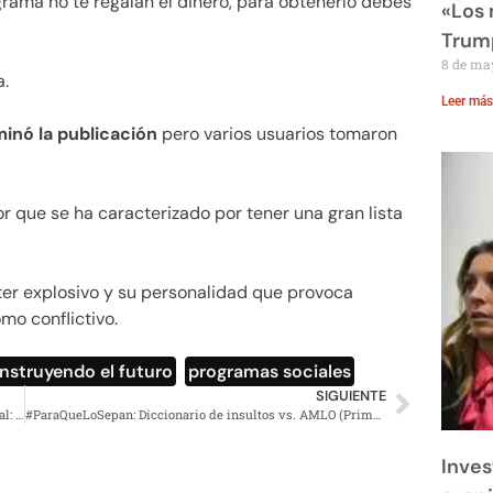
grama no te regalan el dinero, para obtenerlo debes
«Los
Trump
8 de ma
a.
Leer más
inó la publicación
pero varios usuarios tomaron
r que se ha caracterizado por tener una gran lista
ter explosivo y su personalidad que provoca
o conflictivo.
nstruyendo el futuro
,
programas sociales
SIGUIENTE
Se han aplicado 44.3 millones de dosis de vacunas en total: Gatell
#ParaQueLoSepan: Diccionario de insultos vs. AMLO (Primera parte)
Inves