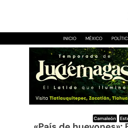
INICIO
MÉXICO
POLÍTI
Camaleón
,
Est
«País de huevones»: