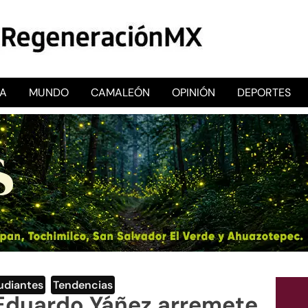
CA
MUNDO
CAMALEÓN
OPINIÓN
DEPORTES
RegeneraciónMX
Sitio de noticias libre e independiente
udiantes
,
Tendencias
 Eduardo Yáñez arremete