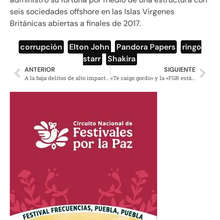
seis sociedades offshore en las Islas Virgenes
Británicas abiertas a finales de 2017.
corrupción
,
Elton John
,
Pandora Papers
,
ringo
starr
,
Shakira
ANTERIOR
SIGUIENTE
A la baja delitos de alto impacto en Puebla: Sedena
«Te caigo gordo» y la «FGR está ardida», los argumentos de Anaya en su defensa