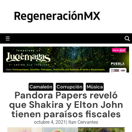
MÉXICO
POLÍTICA
MUNDO
☰
RegeneraciónMX
Sitio de noticias libre e independiente
CAMALEÓN
OPINIÓN
DEPORTES
ENGLISH SECTION
Camaleón
,
Corrupción
,
Música
Pandora Papers reveló
VIDEOS
que Shakira y Elton John
tienen paraísos fiscales
octubre 4, 2021
|
Itan Cervantes