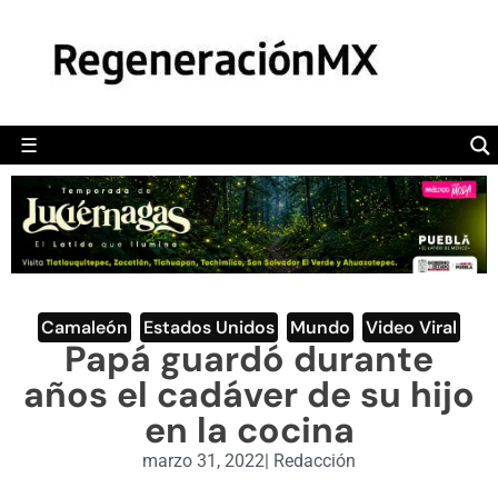
MÉXICO
POLÍTICA
MUNDO
☰
RegeneraciónMX
Sitio de noticias libre e independiente
CAMALEÓN
OPINIÓN
DEPORTES
ENGLISH SECTION
Camaleón
,
Estados Unidos
,
Mundo
,
Video Viral
Papá guardó durante
VIDEOS
años el cadáver de su hijo
en la cocina
marzo 31, 2022
|
Redacción