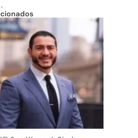
 »
acionados