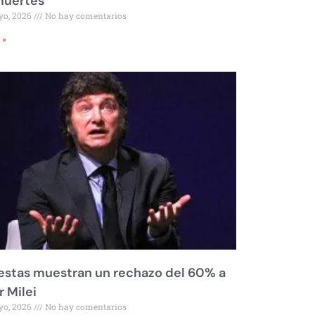
muertes
yo, 2026
No hay comentarios
 »
stas muestran un rechazo del 60% a
r Milei
yo, 2026
No hay comentarios