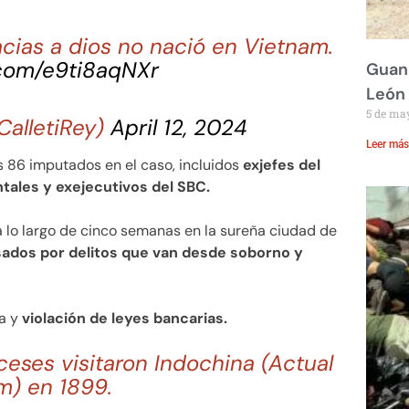
cias a dios no nació en Vietnam.
.com/e9ti8aqNXr
Guana
León
5 de ma
alletiRey)
April 12, 2024
Leer más
s 86 imputados en el caso, incluidos
exjefes del
tales y exejecutivos del SBC.
ó a lo largo de cinco semanas en la sureña ciudad de
usados por delitos que van desde soborno y
da y
violación de leyes bancarias.
ceses visitaron Indochina (Actual
m) en 1899.