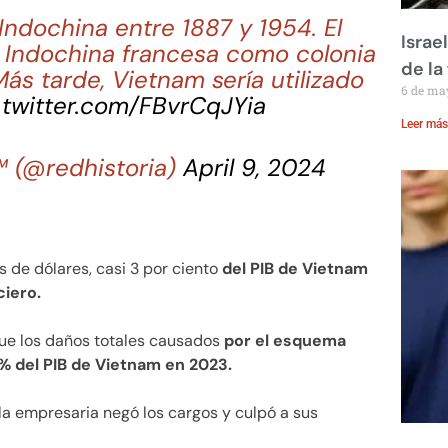
Indochina entre 1887 y 1954. El
Israe
a Indochina francesa como colonia
de la 
s tarde, Vietnam sería utilizado
6 de ma
.twitter.com/FBvrCqJYia
Leer más
™ (@redhistoria)
April 9, 2024
 de dólares, casi 3 por ciento
del PIB de Vietnam
ciero.
que los daños totales causados
por el esquema
 % del PIB de Vietnam en 2023.
 empresaria negó los cargos y culpó a sus