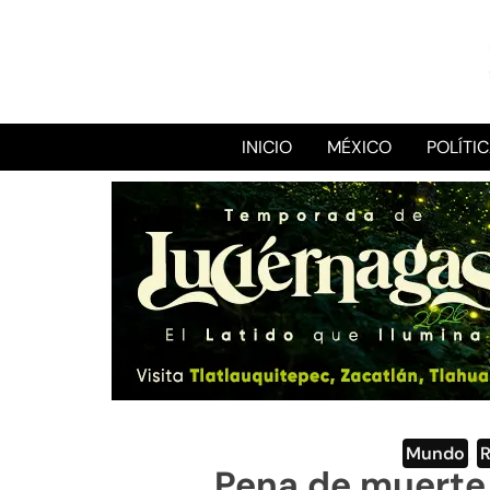
INICIO
MÉXICO
POLÍTI
Mundo
,
Pena de muerte 