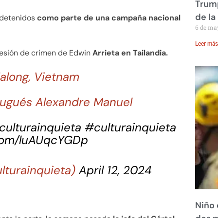
Trump
de la
n detenidos
como parte de una campaña nacional
6 de ma
Leer más
fesión de crimen de Edwin
Arrieta en Tailandia.
along, Vietnam
rtugués Alexandre Manuel
ulturainquieta
#culturainquieta
.com/luAUqcYGDp
lturainquieta)
April 12, 2024
Niño 