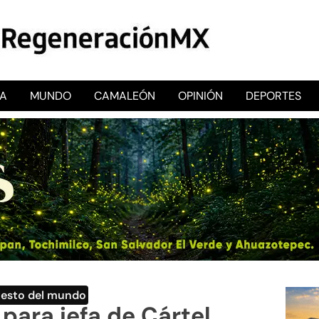
CA
MUNDO
CAMALEÓN
OPINIÓN
DEPORTES
RegeneraciónMX
Sitio de noticias libre e independiente
Resto del mundo
para jefa de Cártel