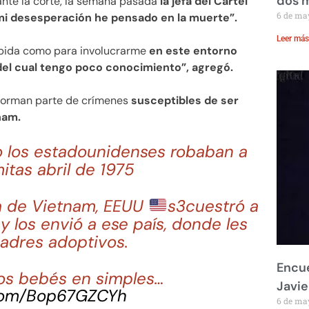
dos 
 ante la corte, la semana pasada
la jefa del Cártel
6 de ma
 mi desesperación he pensado en la muerte”.
Leer más
úpida como para involucrarme
en este entorno
 del cual tengo poco conocimiento”, agregó.
 forman parte de crímenes
susceptibles de ser
nam.
o los estadounidenses robaban a
itas abril de 1975
ra de Vietnam, EEUU
s3cuestró a
 los envió a ese país, donde les
adres adoptivos.
Encue
los bebés en simples…
Javie
.com/Bop67GZCYh
6 de ma