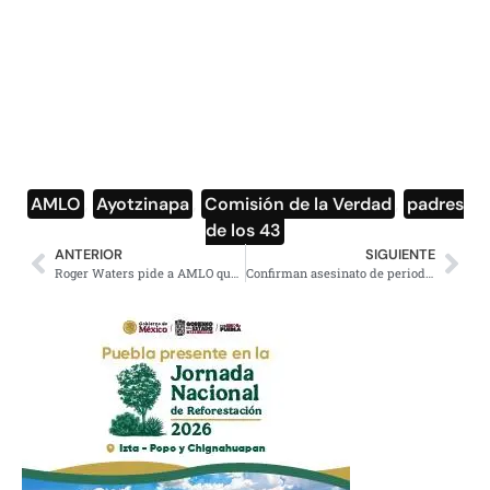
AMLO
,
Ayotzinapa
,
Comisión de la Verdad
,
padres
de los 43
ANTERIOR
SIGUIENTE
Roger Waters pide a AMLO que escuche a los mexicanos, critica a Peña Nieto
Confirman asesinato de periodista Jesús Alejandro Márquez Jiménez, en Nayarit