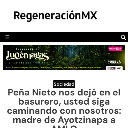
MÉXICO
POLÍTICA
MUNDO
☰
RegeneraciónMX
Sitio de noticias libre e independiente
CAMALEÓN
OPINIÓN
DEPORTES
ENGLISH SECTION
Sociedad
Peña Nieto nos dejó en el
VIDEOS
basurero, usted siga
caminando con nosotros:
madre de Ayotzinapa a