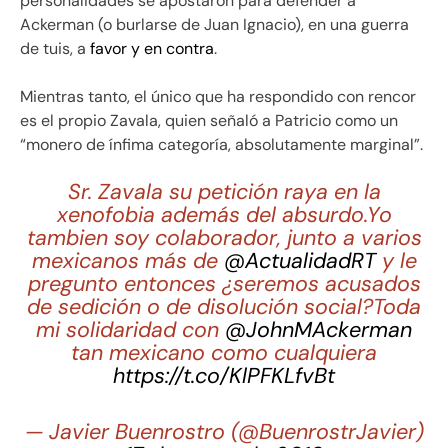
personalidades se apostaron para defender a
Ackerman (o burlarse de Juan Ignacio), en una guerra
de tuis, a
favor y en contra
.
Mientras tanto, el único que ha respondido con rencor
es el propio Zavala, quien señaló a Patricio como un
“monero de ínfima categoría, absolutamente marginal”.
Sr. Zavala su petición raya en la
xenofobia además del absurdo.Yo
tambien soy colaborador, junto a varios
mexicanos más de
@ActualidadRT
y le
pregunto entonces ¿seremos acusados
de sedición o de disolución social?Toda
mi solidaridad con
@JohnMAckerman
tan mexicano como cualquiera
https://t.co/KlPFKLfvBt
— Javier Buenrostro (@BuenrostrJavier)