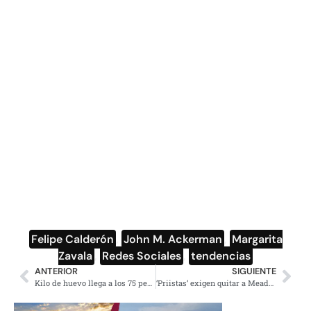
Felipe Calderón
,
John M. Ackerman
,
Margarita
Zavala
,
Redes Sociales
,
tendencias
ANTERIOR
SIGUIENTE
Kilo de huevo llega a los 75 pesos en Tijuana
‘Priistas’ exigen quitar a Meade como precandidato presidencial