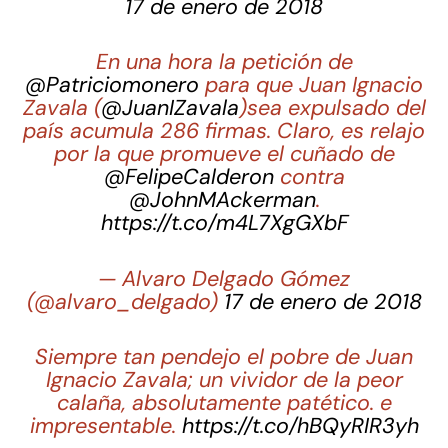
17 de enero de 2018
En una hora la petición de
@Patriciomonero
para que Juan Ignacio
Zavala (
@JuanIZavala
)sea expulsado del
país acumula 286 firmas. Claro, es relajo
por la que promueve el cuñado de
@FelipeCalderon
contra
@JohnMAckerman
.
https://t.co/m4L7XgGXbF
— Alvaro Delgado Gómez
(@alvaro_delgado)
17 de enero de 2018
Siempre tan pendejo el pobre de Juan
Ignacio Zavala; un vividor de la peor
calaña, absolutamente patético. e
impresentable.
https://t.co/hBQyRIR3yh