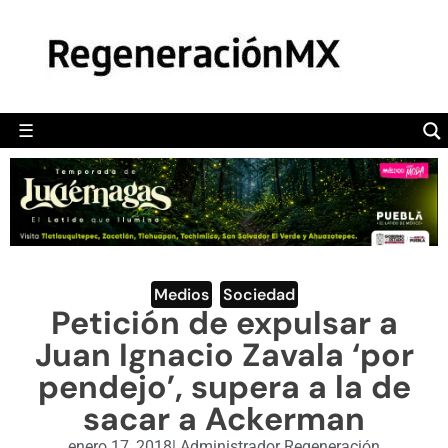
MÉXICO
POLÍTICA
MUNDO
☰
RegeneraciónMX
Sitio de noticias libre e independiente
CAMALEÓN
OPINIÓN
DEPORTES
ENGLISH SECTION
Medios
,
Sociedad
Petición de expulsar a
VIDEOS
Juan Ignacio Zavala ‘por
pendejo’, supera a la de
sacar a Ackerman
enero 17, 2018
|
Administrador Regeneración