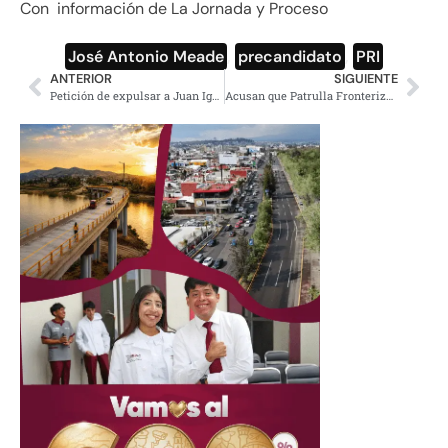
Con información de La Jornada y Proceso
José Antonio Meade
,
precandidato
,
PRI
ANTERIOR
SIGUIENTE
Petición de expulsar a Juan Ignacio Zavala ‘por pendejo’, supera a la de sacar a Ackerman
Acusan que Patrulla Fronteriza destruye víveres para migrantes (VIDEO)