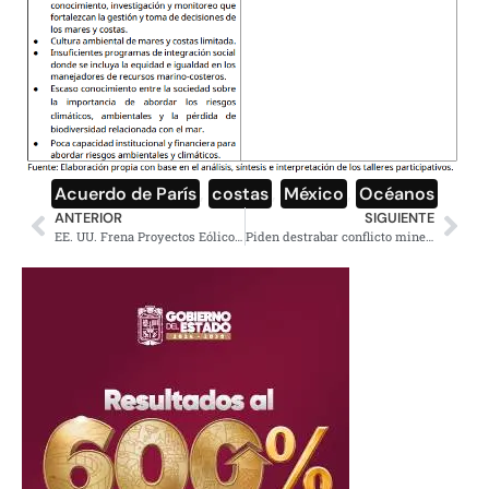
Acuerdo de París
,
costas
,
México
,
Océanos
ANTERIOR
SIGUIENTE
EE. UU. Frena Proyectos Eólicos por Seguridad Nacional
Piden destrabar conflicto minero en Taxco tras 18 años de huelga