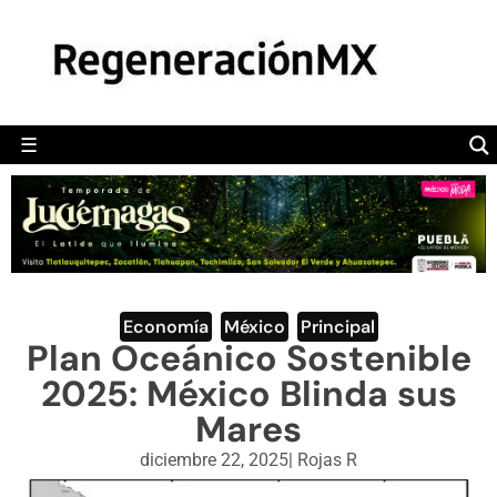
MÉXICO
POLÍTICA
MUNDO
☰
RegeneraciónMX
Sitio de noticias libre e independiente
CAMALEÓN
OPINIÓN
DEPORTES
ENGLISH SECTION
Economía
,
México
,
Principal
Plan Oceánico Sostenible
VIDEOS
2025: México Blinda sus
Mares
diciembre 22, 2025
|
Rojas R