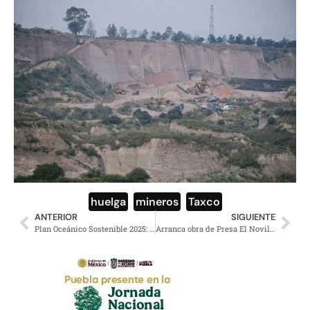
huelga
,
mineros
,
Taxco
ANTERIOR
SIGUIENTE
Plan Oceánico Sostenible 2025: México Blinda sus Mares
Arranca obra de Presa El Novillo, en La Paz, Baja California