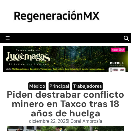
MÉXICO
POLÍTICA
MUNDO
☰
RegeneraciónMX
Sitio de noticias libre e independiente
CAMALEÓN
OPINIÓN
DEPORTES
ENGLISH SECTION
México
,
Principal
,
Trabajadores
Piden destrabar conflicto
VIDEOS
minero en Taxco tras 18
años de huelga
diciembre 22, 2025
|
Coral Ambrosía