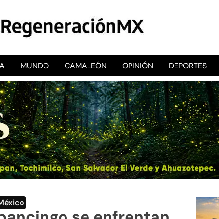
CA
MUNDO
CAMALEÓN
OPINIÓN
DEPORTES
RegeneraciónMX
Sitio de noticias libre e independiente
México
pancingo se enfrentan