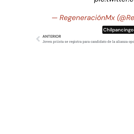
— RegeneraciónMx (@R
Chilpancingo
ANTERIOR