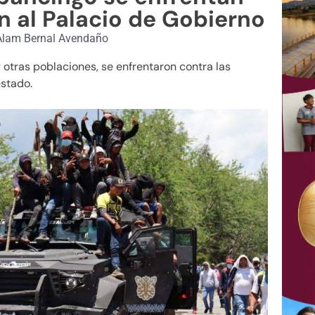
an al Palacio de Gobierno
lam Bernal Avendaño
otras poblaciones, se enfrentaron contra las
estado.