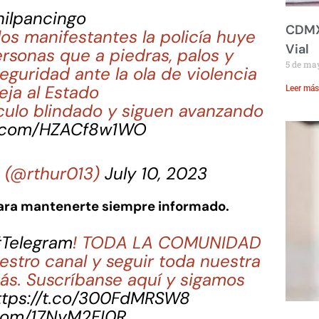
ilpancingo
CDMX:
os manifestantes la policía huye
Vial
ersonas que a piedras, palos y
5 de ma
uridad ante la ola de violencia
ja al Estado
Leer más
culo blindado y siguen avanzando
er.com/HZACf8w1WO
 (@rthur013)
July 10, 2023
para mantenerte siempre informado.
Telegram
! TODA LA COMUNIDAD
estro canal y seguir toda nuestra
ás. Suscríbanse aquí y sigamos
ttps://t.co/300FdMRSW8
.com/17NvM2FI0R