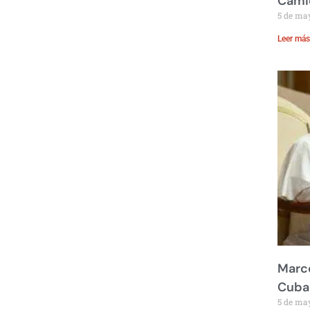
Cami
5 de ma
Leer más
Marco
Cuba
5 de ma