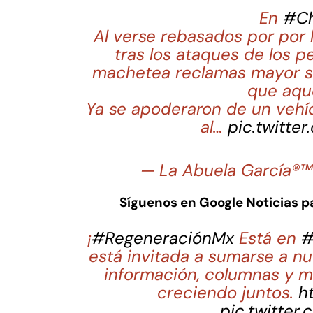
En
#Ch
Al verse rebasados por por l
tras los ataques de los p
machetea reclamas mayor seg
que aque
Ya se apoderaron de un vehí
al…
pic.twitt
— La Abuela García®™
Síguenos en Google Noticias 
¡
#RegeneraciónMx
Está en
#
está invitada a sumarse a nu
información, columnas y m
creciendo juntos.
h
pic.twitter