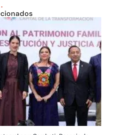
 »
acionados