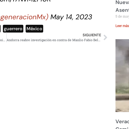
Nueva
Asent
egeneracionMx)
May 14, 2023
5 de ma
Leer más
,
guerrero
,
México
SIGUIENTE
Joven priista se registra para candidato de la alianza opositora y critica a “Alito” Moreno
Andorra reabre investigación en contra de Manlio Fabio Beltrones y su hija
Verac