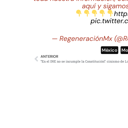
aquí y sigamos
http
pic.twitter
— RegeneraciónMx (@R
México
,
Mo
ANTERIOR