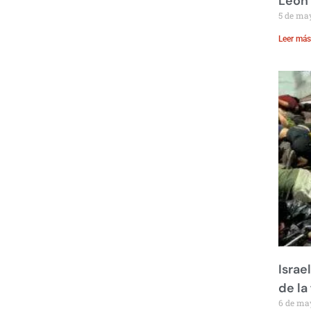
León
5 de ma
Leer más
Israe
de la 
6 de ma