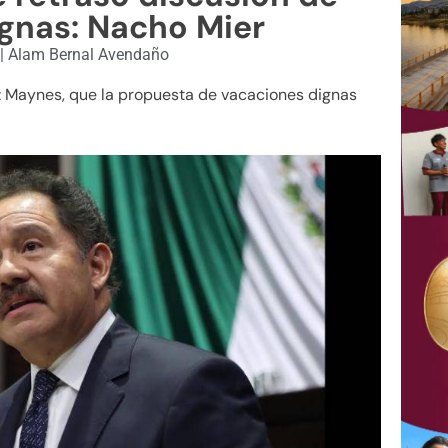
gnas: Nacho Mier
2
|
Alam Bernal Avendaño
z Maynes, que la propuesta de vacaciones dignas