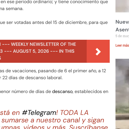
 en ese periodo ordinario; y tiene conocimiento que
ima semana.
Nueva
que ser votadas antes del 15 de diciembre, para que
Asent
5 de ma
N --- WEEKLY NEWSLETTER OF THE
Leer más
 --- AUGUST 5, 2026 --- IN THIS
S
as de vacaciones, pasando de 6 el primer año, a 12
 22 días de descanso laboral.
 menor número de días de
descanso
, establecidos en
stá en
#Telegram
! TODA LA
sumarse a nuestro canal y sigan
lumnas, videos y más. Suscríbanse