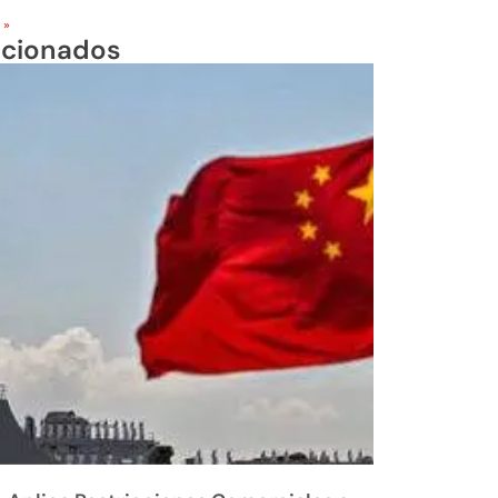
 »
acionados