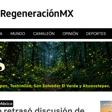
CA
MUNDO
CAMALEÓN
OPINIÓN
DEPORTES
RegeneraciónMX
Sitio de noticias libre e independiente
México
 retrasó discusión de