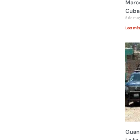
Marco
Cuba
5 de ma
Leer más
Guana