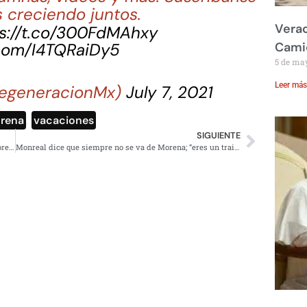
 creciendo juntos.
Verac
s://t.co/300FdMAhxy
.com/I4TQRaiDy5
Cami
5 de ma
Leer más
egeneracionMx)
July 7, 2021
rena
,
vacaciones
SIGUIENTE
“En el INE no se incumple la Constitución”: cinismo de Lorenzo Córdova sobre su salario
Monreal dice que siempre no se va de Morena; “eres un traidor”, lo tunden en redes