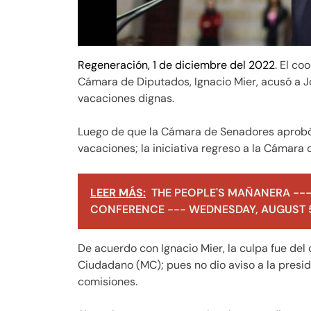
Regeneración, 1 de diciembre del 2022
. El c
Cámara de Diputados, Ignacio Mier, acusó a 
vacaciones dignas.
Luego de que la Cámara de Senadores aprobó l
vacaciones; la iniciativa regreso a la Cámara
LEER MÁS:
THE PEOPLE'S MAÑANERA ---
CONFERENCE --- WEDNESDAY, AUGUST 5
De acuerdo con Ignacio Mier, la culpa fue de
Ciudadano (MC); pues no dio aviso a la preside
comisiones.