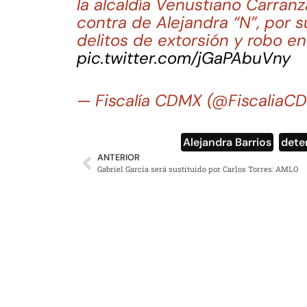
la alcaldía Venustiano Carran
contra de Alejandra “N”, por s
delitos de extorsión y robo e
pic.twitter.com/jGaPAbuVny
— Fiscalía CDMX (@Fiscalia
Alejandra Barrios
,
dete
ANTERIOR
Gabriel García será sustituido por Carlos Torres: AMLO