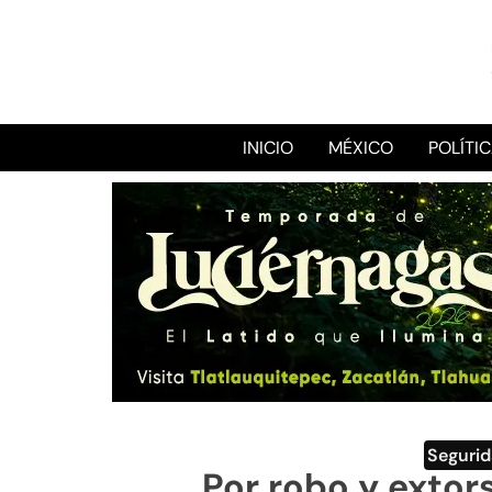
INICIO
MÉXICO
POLÍTI
Seguri
Por robo y extors