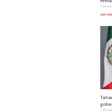
firma
7 de ma
Leer más
Tatia
gobe
7 de ma