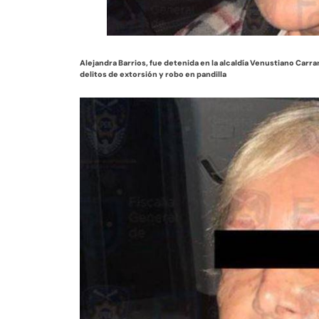
Alejandra Barrios, fue detenida en la alcaldía Venustiano Carran
delitos de extorsión y robo en pandilla