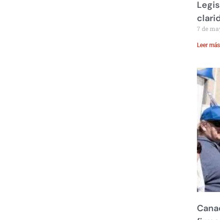
Legis
clari
7 de ma
Leer más
Canad