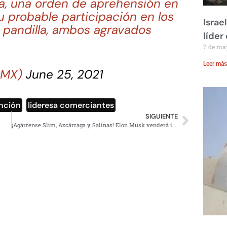
za, una orden de aprehensión en
u probable participación en los
Israe
n pandilla, ambos agravados
líder
7 de ma
Leer más
CDMX)
June 25, 2021
nción
,
lideresa comerciantes
SIGUIENTE
¡Agárrense Slim, Azcárraga y Salinas! Elon Musk venderá internet en México