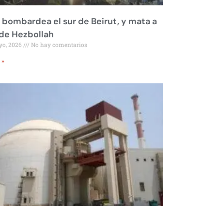
l bombardea el sur de Beirut, y mata a
 de Hezbollah
yo, 2026
No hay comentarios
 »