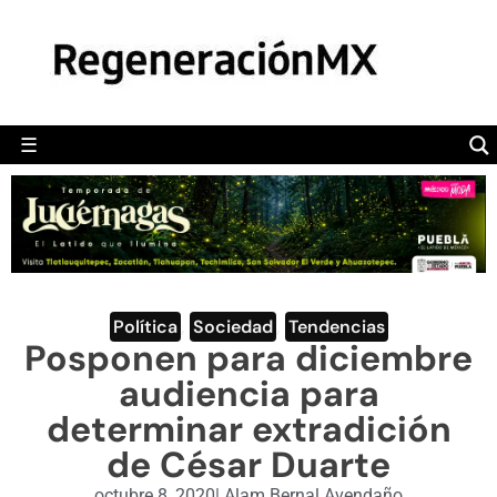
MÉXICO
POLÍTICA
MUNDO
☰
RegeneraciónMX
Sitio de noticias libre e independiente
CAMALEÓN
OPINIÓN
DEPORTES
ENGLISH SECTION
Política
,
Sociedad
,
Tendencias
Posponen para diciembre
VIDEOS
audiencia para
determinar extradición
de César Duarte
octubre 8, 2020
|
Alam Bernal Avendaño