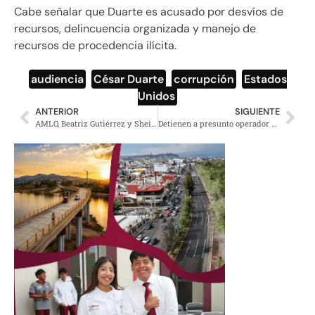
Cabe señalar que Duarte es acusado por desvíos de
recursos, delincuencia organizada y manejo de
recursos de procedencia ilícita.
audiencia
,
César Duarte
,
corrupción
,
Estados
Unidos
ANTERIOR
SIGUIENTE
AMLO, Beatriz Gutiérrez y Sheinbaum entran a la lista de los más admirados de YouGov
Detienen a presunto operador de la Fuerza Anti-Unión Tepito