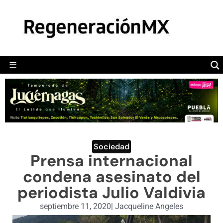
MÉXICO
POLÍTICA
MUNDO
☰
RegeneraciónMX
Sitio de noticias libre e independiente
CAMALEÓN
OPINIÓN
DEPORTES
ENGLISH SECTION
Sociedad
Prensa internacional
VIDEOS
condena asesinato del
periodista Julio Valdivia
septiembre 11, 2020
|
Jacqueline Angeles