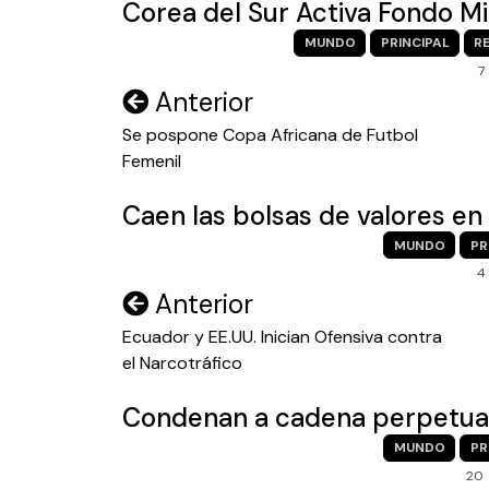
Corea del Sur Activa Fondo Mil
MUNDO
PRINCIPAL
R
7
Navegación
Anterior
de
Se pospone Copa Africana de Futbol
Femenil
entradas
Caen las bolsas de valores en 
MUNDO
PR
4
Navegación
Anterior
de
Ecuador y EE.UU. Inician Ofensiva contra
el Narcotráfico
entradas
Condenan a cadena perpetua 
MUNDO
PR
20