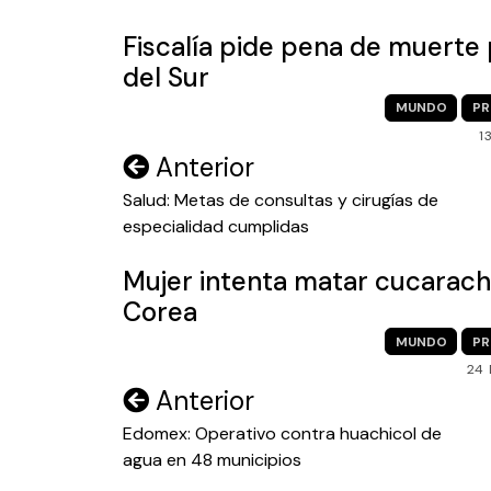
entradas
Fiscalía pide pena de muerte
del Sur
MUNDO
PR
1
Navegación
Anterior
de
Salud: Metas de consultas y cirugías de
especialidad cumplidas
entradas
Mujer intenta matar cucarach
Corea
MUNDO
PR
24
Navegación
Anterior
de
Edomex: Operativo contra huachicol de
agua en 48 municipios
entradas