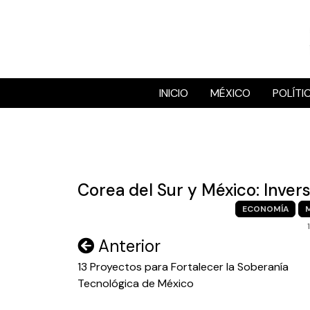
Skip
to
content
INICIO
MÉXICO
POLÍTI
Corea del Sur y México: Inver
ECONOMÍA
Navegación
Anterior
de
13 Proyectos para Fortalecer la Soberanía
Tecnológica de México
entradas