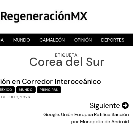
CA
MUNDO
CAMALEÓN
OPINIÓN
DEPORTES
RegeneraciónMX
Sitio de noticias libre e independiente
ETIQUETA:
Corea del Sur
sión en Corredor Interoceánico
MÉXICO
MUNDO
PRINCIPAL
1 DE JULIO, 2026
Siguiente
Google: Unión Europea Ratifica Sanción
por Monopolio de Android