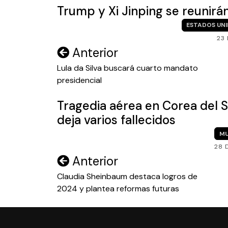
Trump y Xi Jinping se reunirá
ESTADOS UN
23
Navegación
Anterior
de
Lula da Silva buscará cuarto mandato
presidencial
entradas
Tragedia aérea en Corea del Su
deja varios fallecidos
M
28 
Navegación
Anterior
de
Claudia Sheinbaum destaca logros de
2024 y plantea reformas futuras
entradas