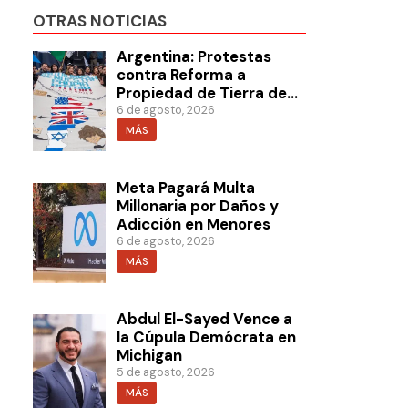
OTRAS NOTICIAS
Argentina: Protestas
contra Reforma a
Propiedad de Tierra de
Milei
6 de agosto, 2026
MÁS
Meta Pagará Multa
Millonaria por Daños y
Adicción en Menores
6 de agosto, 2026
MÁS
Abdul El-Sayed Vence a
la Cúpula Demócrata en
Michigan
5 de agosto, 2026
MÁS