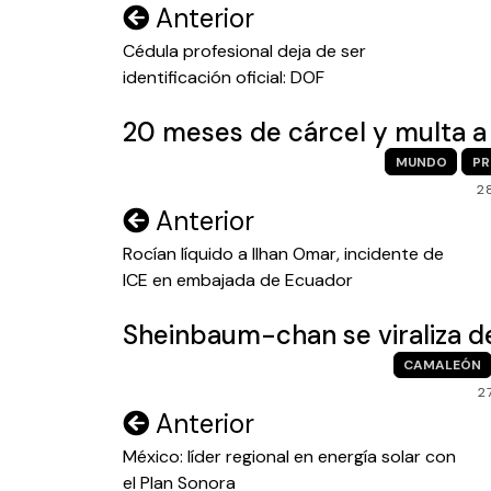
Navegación
Anterior
de
Cédula profesional deja de ser
identificación oficial: DOF
entradas
20 meses de cárcel y multa a
MUNDO
PR
2
Navegación
Anterior
de
Rocían líquido a Ilhan Omar, incidente de
ICE en embajada de Ecuador
entradas
Sheinbaum-chan se viraliza d
CAMALEÓN
2
Navegación
Anterior
de
México: líder regional en energía solar con
el Plan Sonora