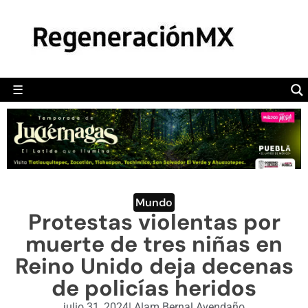
MÉXICO
POLÍTICA
MUNDO
☰
RegeneraciónMX
Sitio de noticias libre e independiente
CAMALEÓN
OPINIÓN
DEPORTES
ENGLISH SECTION
Mundo
Protestas violentas por
VIDEOS
muerte de tres niñas en
Reino Unido deja decenas
de policías heridos
julio 31, 2024
|
Alam Bernal Avendaño