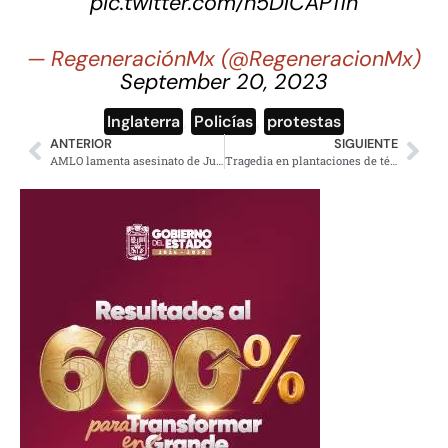
pic.twitter.com/h5DlCAP11n
— RegeneraciónMx (@RegeneracionMx)
September 20, 2023
Inglaterra
,
Policías
,
protestas
ANTERIOR
SIGUIENTE
AMLO lamenta asesinato de Julio Almanza, denunció extorsión a Oxxo
Tragedia en plantaciones de té, 160 muertos en la India por lluvias