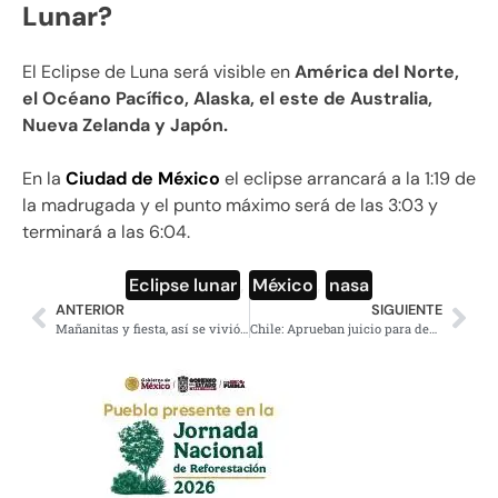
Lunar?
El Eclipse de Luna será visible en
América del Norte,
el Océano Pacífico, Alaska, el este de Australia,
Nueva Zelanda y Japón.
En la
Ciudad de México
el eclipse arrancará a la 1:19 de
la madrugada y el punto máximo será de las 3:03 y
terminará a las 6:04.
Eclipse lunar
,
México
,
nasa
ANTERIOR
SIGUIENTE
Mañanitas y fiesta, así se vivió el fervor de los paisanos con la visita de AMLO a la ONU
Chile: Aprueban juicio para destituir al presidente por Pandora Papers