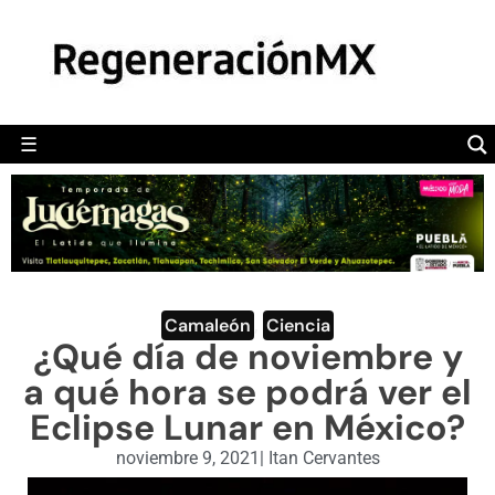
MÉXICO
POLÍTICA
MUNDO
☰
RegeneraciónMX
Sitio de noticias libre e independiente
CAMALEÓN
OPINIÓN
DEPORTES
ENGLISH SECTION
Camaleón
,
Ciencia
¿Qué día de noviembre y
VIDEOS
a qué hora se podrá ver el
Eclipse Lunar en México?
noviembre 9, 2021
|
Itan Cervantes