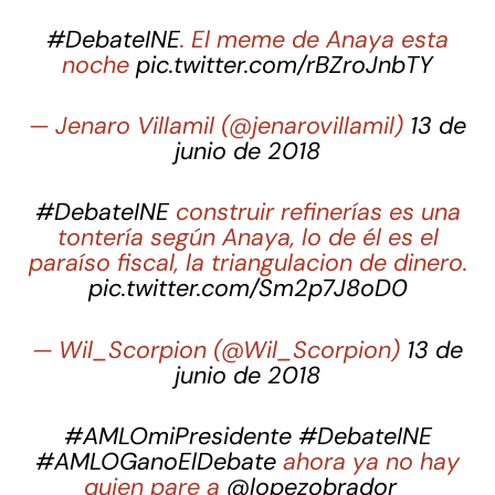
#DebateINE
. El meme de Anaya esta
noche
pic.twitter.com/rBZroJnbTY
— Jenaro Villamil (@jenarovillamil)
13 de
junio de 2018
#DebateINE
construir refinerías es una
tontería según Anaya, lo de él es el
paraíso fiscal, la triangulacion de dinero.
pic.twitter.com/Sm2p7J8oD0
— Wil_Scorpion (@Wil_Scorpion)
13 de
junio de 2018
#AMLOmiPresidente
#DebateINE
#AMLOGanoElDebate
ahora ya no hay
quien pare a
@lopezobrador_