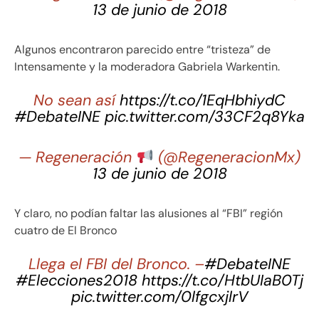
13 de junio de 2018
Algunos encontraron parecido entre “tristeza” de
Intensamente y la moderadora Gabriela Warkentin.
No sean así
https://t.co/1EqHbhiydC
#DebateINE
pic.twitter.com/33CF2q8Yka
— Regeneración
󠁲 (@RegeneracionMx)
13 de junio de 2018
Y claro, no podían faltar las alusiones al “FBI” región
cuatro de El Bronco
Llega el FBI del Bronco. –
#DebateINE
#Elecciones2018
https://t.co/HtbUIaB0Tj
pic.twitter.com/0lfgcxjlrV