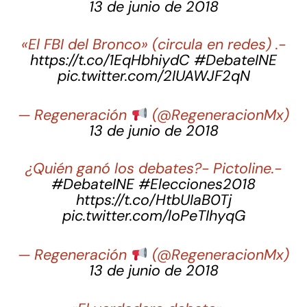
13 de junio de 2018
«El FBI del Bronco» (circula en redes) .-
https://t.co/1EqHbhiydC
#DebateINE
pic.twitter.com/2IUAWJF2qN
— Regeneración
󠁲 (@RegeneracionMx)
13 de junio de 2018
¿Quién ganó los debates?- Pictoline.-
#DebateINE
#Elecciones2018
https://t.co/HtbUIaB0Tj
pic.twitter.com/loPeTIhyqG
— Regeneración
󠁲 (@RegeneracionMx)
13 de junio de 2018