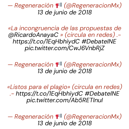
— Regeneración
󠁲 (@RegeneracionMx)
13 de junio de 2018
«La incongruencia de las propuestas de
@RicardoAnayaC
» (circula en redes) .-
https://t.co/1EqHbhiydC
#DebateINE
pic.twitter.com/CwJ6VnbRjZ
— Regeneración
󠁲 (@RegeneracionMx)
13 de junio de 2018
«Listos para el plagio» (circula en redes)
.-
https://t.co/1EqHbhiydC
#DebateINE
pic.twitter.com/Ab5RETInuI
— Regeneración
󠁲 (@RegeneracionMx)
13 de junio de 2018