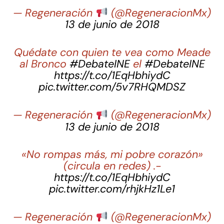
— Regeneración
󠁲 (@RegeneracionMx)
13 de junio de 2018
Quédate con quien te vea como Meade
al Bronco
#DebateINE
el
#DebateINE
https://t.co/1EqHbhiydC
pic.twitter.com/5v7RHQMDSZ
— Regeneración
󠁲 (@RegeneracionMx)
13 de junio de 2018
«No rompas más, mi pobre corazón»
(circula en redes) .-
https://t.co/1EqHbhiydC
pic.twitter.com/rhjkHz1Le1
— Regeneración
󠁲 (@RegeneracionMx)