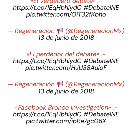
«El verdadero debate» .-
https://t.co/1EqHbhiydC
#DebateINE
pic.twitter.com/OiT32fKbho
— Regeneración
󠁲 (@RegeneracionMx)
13 de junio de 2018
«El perdedor del debate» .-
https://t.co/1EqHbhiydC
#DebateINE
pic.twitter.com/HJU38AuloF
— Regeneración
󠁲 (@RegeneracionMx)
13 de junio de 2018
«Facebook Bronco Investigation» .-
https://t.co/1EqHbhiydC
#DebateINE
pic.twitter.com/ipRe7gc06X