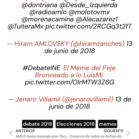
@dontriana
@Desde_Izquierda
@radioamlo
@molotovmx
@morenacamina
@Alecazarez1
@TuiteraMx
pic.twitter.com/2RCGq3t2fT
— Hiram AMLOVSKY (@hiramzanches)
13
de junio de 2018
#DebateINE
. El Meme del Peje.
Bronceado a lo LuisMi.
pic.twitter.com/OlrMTW3Z6G
— Jenaro Villamil (@jenarovillamil)
13 de
junio de 2018
debate 2018
,
Elecciones 2018
,
memes
ANTERIOR
SIGUIENTE
AMLO lanza mensaje post Tercer Debate; ‘Nos fue muy bien’
Usuarios de redes se burlan del FBI de “El Bronco”