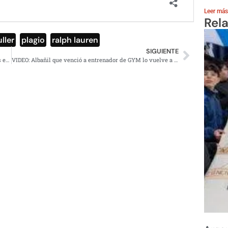
Leer más
Rel
ller
,
plagio
,
ralph lauren
SIGUIENTE
¡No mas «miches»! Prohiben venta de bebidas alcohólicas en tianguis de CDMX
VIDEO: Albañil que venció a entrenador de GYM lo vuelve a hacer; derrotó a mecánico