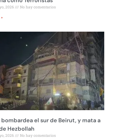
a como Terroristas
yo, 2026
No hay comentarios
 »
l bombardea el sur de Beirut, y mata a
 de Hezbollah
yo, 2026
No hay comentarios