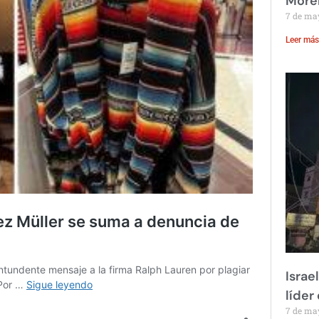
Moren
7 de ma
Leer más
Israe
líder
7 de ma