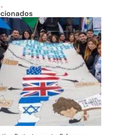
 »
acionados