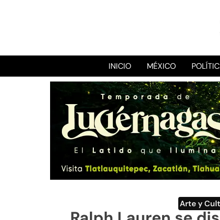
INICIO
MÉXICO
POLÍTI
Arte y Cul
Ralph Lauren se dis