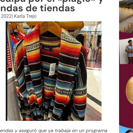
endas de tiendas
, 2022
|
Karla Trejo
rendas y aseguró que ya trabaja en un programa