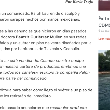
Por Karla Trejo
 un comunicado, Ralph Lauren de disculpó y
Éxito
agiaron sarapes hechos por manos mexicanas.
CDM
es a las denuncias que hicieron en días pasados
6 de ma
la doctora
Beatriz Gutiérrez Müller
, en sus redes
Leer más
alda y un suéter en piso de venta diseñados por la
jidas por habitantes de Tlaxcala y Coahuila.
to se esté vendiendo. Cuando nuestro equipo
n nuestra cartera de productos, emitimos una
 de todos los canales», escribió la compañía Ralph
era parte del comunicado.
itoría para saber cómo llegó el suéter a un piso de
e los retirarán de inmediato.
unio pasado anunciaron que
«cualquier producto