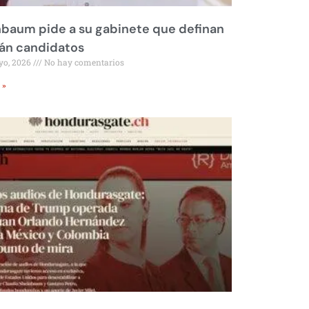
baum pide a su gabinete que definan
rán candidatos
yo, 2026
No hay comentarios
 »