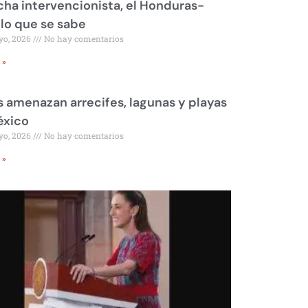
ha intervencionista, el Honduras-
 lo que se sabe
yo, 2026
No hay comentarios
 »
 amenazan arrecifes, lagunas y playas
éxico
yo, 2026
No hay comentarios
 »