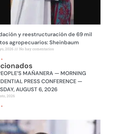
dación y reestructuración de 69 mil
tos agropecuarios: Sheinbaum
yo, 2026
No hay comentarios
 »
acionados
PEOPLE’S MAÑANERA — MORNING
IDENTIAL PRESS CONFERENCE —
SDAY, AUGUST 6, 2026
sto, 2026
 »