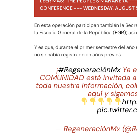
LEER MÁS:
THE PEOPLE'S MAÑANERA ---
CONFERENCE --- WEDNESDAY, AUGUST 5
En esta operación participan también la Secr
la Fiscalía General de la República (
FGR
); as
Y es que, durante el primer semestre del año 
no se había registrado en años previos.
¡
#RegeneraciónMx
Ya e
COMUNIDAD está invitada a 
toda nuestra información, co
aquí y sigamos
http
pic.twitter
— RegeneraciónMx (@R