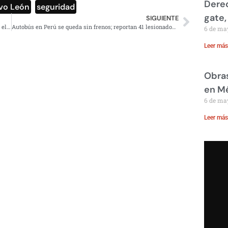
Derec
vo León
,
seguridad
gate,
SIGUIENTE
Detienen a hombre que atacó con un machete a perrito en el Edomex
Autobús en Perú se queda sin frenos; reportan 41 lesionados, entre ellos menores
6 de ma
Leer más
Obras
en M
6 de ma
Leer más