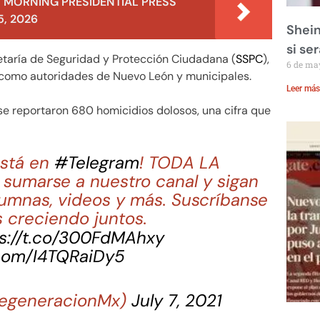
 MORNING PRESIDENTIAL PRESS
, 2026
Shein
si se
etaría de Seguridad y Protección Ciudadana (
SSPC
),
6 de ma
í como autoridades de Nuevo León y municipales.
Leer más
se reportaron 680 homicidios dolosos, una cifra que
stá en
#Telegram
! TODA LA
sumarse a nuestro canal y sigan
lumnas, videos y más. Suscríbanse
 creciendo juntos.
s://t.co/300FdMAhxy
.com/I4TQRaiDy5
egeneracionMx)
July 7, 2021