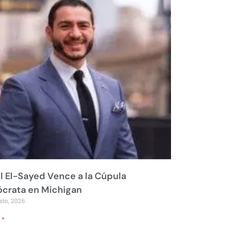
 El-Sayed Vence a la Cúpula
crata en Michigan
sto, 2026
 »