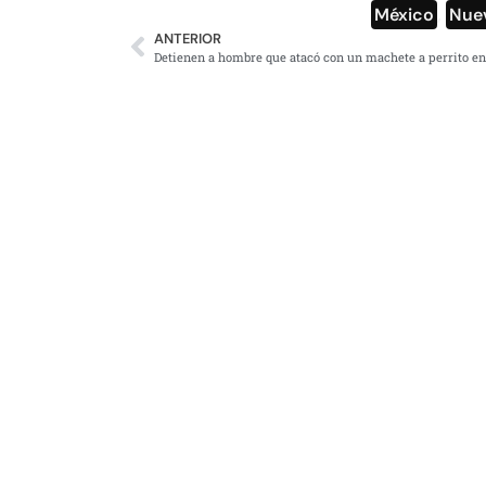
México
,
Nue
ANTERIOR