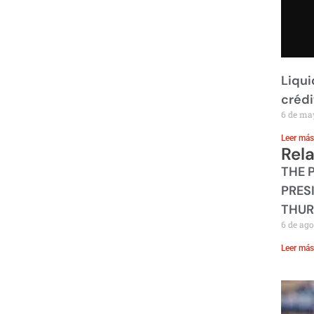
Liqui
crédi
6 de ma
Leer más
Rel
THE 
PRES
THUR
6 de ago
Leer más