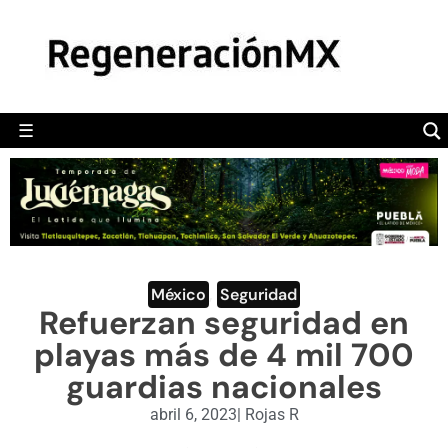
MÉXICO
POLÍTICA
MUNDO
☰
RegeneraciónMX
Sitio de noticias libre e independiente
CAMALEÓN
OPINIÓN
DEPORTES
ENGLISH SECTION
México
,
Seguridad
Refuerzan seguridad en
VIDEOS
playas más de 4 mil 700
guardias nacionales
abril 6, 2023
|
Rojas R