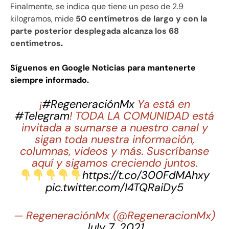
Finalmente, se indica que tiene un peso de 2.9
kilogramos, mide
50 centímetros de largo y con la
parte posterior desplegada alcanza los 68
centímetros
.
Síguenos en Google Noticias para mantenerte
siempre informado.
¡
#RegeneraciónMx
Ya está en
#Telegram
! TODA LA COMUNIDAD está
invitada a sumarse a nuestro canal y
sigan toda nuestra información,
columnas, videos y más. Suscríbanse
aquí y sigamos creciendo juntos.
https://t.co/300FdMAhxy
pic.twitter.com/I4TQRaiDy5
— RegeneraciónMx (@RegeneracionMx)
July 7, 2021