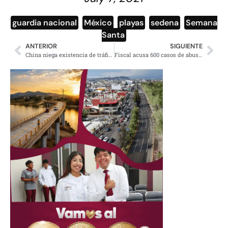
guardia nacional
,
México
,
playas
,
sedena
,
Semana
Santa
ANTERIOR
SIGUIENTE
China niega existencia de tráfico de fentanilo a México
Fiscal acusa 600 casos de abusos a menores en diócesis de Baltimore