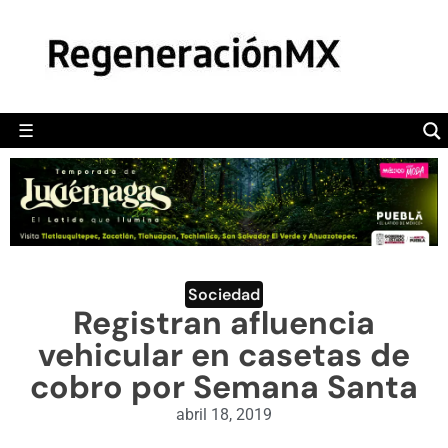
MÉXICO
POLÍTICA
MUNDO
☰
RegeneraciónMX
Sitio de noticias libre e independiente
CAMALEÓN
OPINIÓN
DEPORTES
ENGLISH SECTION
Sociedad
Registran afluencia
VIDEOS
vehicular en casetas de
cobro por Semana Santa
abril 18, 2019