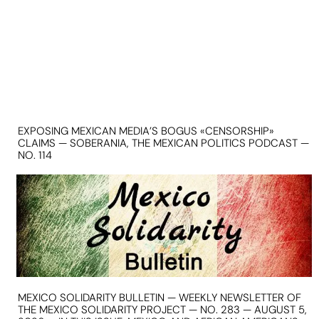
EXPOSING MEXICAN MEDIA’S BOGUS «CENSORSHIP»
CLAIMS — SOBERANIA, THE MEXICAN POLITICS PODCAST —
NO. 114
MEXICO SOLIDARITY BULLETIN — WEEKLY NEWSLETTER OF
THE MEXICO SOLIDARITY PROJECT — NO. 283 — AUGUST 5,