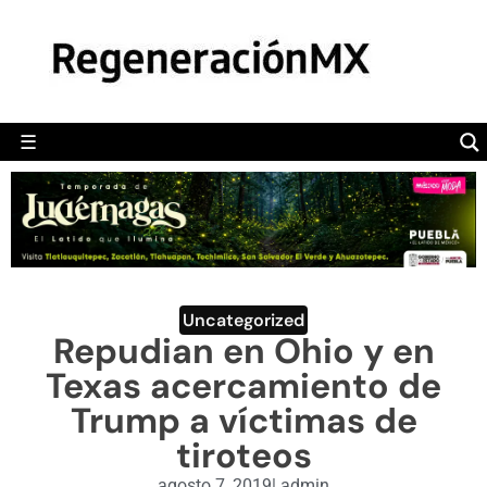
MÉXICO
POLÍTICA
MUNDO
☰
RegeneraciónMX
Sitio de noticias libre e independiente
CAMALEÓN
OPINIÓN
DEPORTES
ENGLISH SECTION
Uncategorized
Repudian en Ohio y en
VIDEOS
Texas acercamiento de
Trump a víctimas de
tiroteos
agosto 7, 2019
|
admin