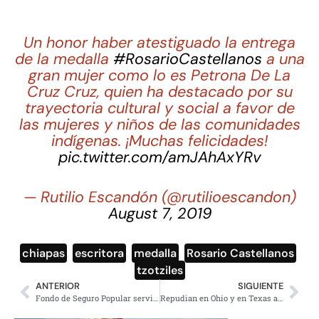
Un honor haber atestiguado la entrega
de la medalla
#RosarioCastellanos
a una
gran mujer como lo es Petrona De La
Cruz Cruz, quien ha destacado por su
trayectoria cultural y social a favor de
las mujeres y niños de las comunidades
indígenas. ¡Muchas felicidades!
pic.twitter.com/amJAhAxYRv
— Rutilio Escandón (@rutilioescandon)
August 7, 2019
chiapas
,
escritora
,
medalla
,
Rosario Castellanos
,
tzotziles
ANTERIOR
SIGUIENTE
Fondo de Seguro Popular servirá para apoyar a Instituto de Salud
Repudian en Ohio y en Texas acercamiento de Trump a víctimas de tiroteos