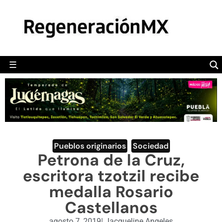
MÉXICO
POLÍTICA
MUNDO
☰
RegeneraciónMX
Sitio de noticias libre e independiente
CAMALEÓN
OPINIÓN
DEPORTES
ENGLISH SECTION
Pueblos originarios
,
Sociedad
Petrona de la Cruz,
VIDEOS
escritora tzotzil recibe
medalla Rosario
Castellanos
agosto 7, 2019
|
Jacqueline Angeles